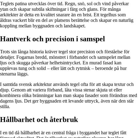
Teglets patina utvecklas över tid. Regn, snö, sol och vind påverkar
ytan och skapar subtila skiftningar i färg och glans. För många
arkitekter är detta en kvalitet snarare än en brist. Ett tegelhus som
åldras vackert blir en del av platsens berättelse och skapar en naturlig
koppling mellan byggnaden och landskapet.
Hantverk och precision i samspel
Trots sin långa historia kräver tegel stor precision och förståelse för
detaljer. Fogarnas bredd, mönstret i förbandet och samspelet mellan
ljus och skugga påverkar helhetsintrycket. En murad fasad kan
upplevas tung och solid – eller lätt och rytmisk – beroende på hur
stenarna läggs.
I samtida svensk arkitektur används tegel ofta för att skapa textur och
djup. Genom att variera förband, låta vissa stenar skjuta ut eller
kombinera olika bränningar kan man skapa fasader som förändras med
dagens ljus. Det ger byggnaden ett levande uttryck, även när den står
stilla.
Hållbarhet och återbruk
I en tid då hållbarhet är en central fråga i byggandet har teglet fått