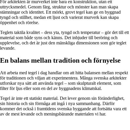
För arkitekten är murverket inte bara en konstruktion, utan ett
uttrycksmedel. Genom färg, struktur och mönster kan man skapa
stämningar och identitet. Ett mörkt, grovt tegel kan ge en byggnad
tyngd och stillhet, medan ett ljust och varierat murverk kan skapa
öppenhet och rörelse.
Teglets taktila kvalitet – dess yta, tyngd och temperatur – gör det till ett
material som både syns och känns. Det inbjuder till beröring och
upplevelse, och det är just den mänskliga dimensionen som gör teglet
levande.
En balans mellan tradition och förnyelse
Att arbeta med tegel i dag handlar om att hitta balansen mellan respekt
för traditionen och viljan att experimentera. Många svenska arkitekter
utforskar nya sätt att använda tegel – som skulpturalt element, som
filter för ljus eller som en del av byggnadens klimatskal.
Tegel är inte ett statiskt material. Det lever genom sin föränderlighet,
sin historia och sin förmåga att ingå i nya sammanhang. Därför
kommer det också i framtidens svenska byggande att fortsätta vara ett
av de mest levande och meningsbärande materialen vi har.