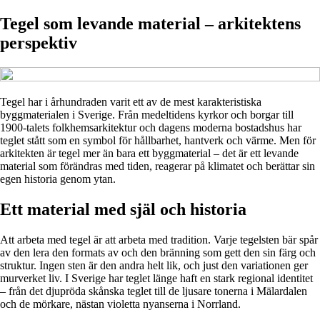
Tegel som levande material – arkitektens
perspektiv
Tegel har i århundraden varit ett av de mest karakteristiska
byggmaterialen i Sverige. Från medeltidens kyrkor och borgar till
1900-talets folkhemsarkitektur och dagens moderna bostadshus har
teglet stått som en symbol för hållbarhet, hantverk och värme. Men för
arkitekten är tegel mer än bara ett byggmaterial – det är ett levande
material som förändras med tiden, reagerar på klimatet och berättar sin
egen historia genom ytan.
Ett material med själ och historia
Att arbeta med tegel är att arbeta med tradition. Varje tegelsten bär spår
av den lera den formats av och den bränning som gett den sin färg och
struktur. Ingen sten är den andra helt lik, och just den variationen ger
murverket liv. I Sverige har teglet länge haft en stark regional identitet
– från det djupröda skånska teglet till de ljusare tonerna i Mälardalen
och de mörkare, nästan violetta nyanserna i Norrland.