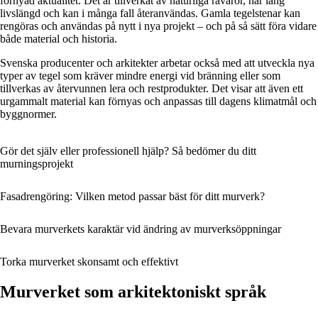
förnyad aktualitet. Det är tillverkat av naturliga råvaror, har lång
livslängd och kan i många fall återanvändas. Gamla tegelstenar kan
rengöras och användas på nytt i nya projekt – och på så sätt föra vidare
både material och historia.
Svenska producenter och arkitekter arbetar också med att utveckla nya
typer av tegel som kräver mindre energi vid bränning eller som
tillverkas av återvunnen lera och restprodukter. Det visar att även ett
urgammalt material kan förnyas och anpassas till dagens klimatmål och
byggnormer.
Gör det själv eller professionell hjälp? Så bedömer du ditt
murningsprojekt
Fasadrengöring: Vilken metod passar bäst för ditt murverk?
Bevara murverkets karaktär vid ändring av murverksöppningar
Torka murverket skonsamt och effektivt
Murverket som arkitektoniskt språk