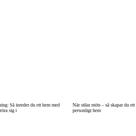
ng: Så inreder du ett hem med
När stilar möts – så skapar du et
röra sig i
personligt hem