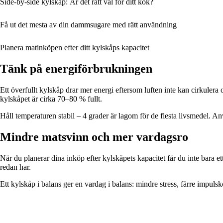
Side-by-side kylskåp: Är det rätt val för ditt kök?
Få ut det mesta av din dammsugare med rätt användning
Planera matinköpen efter ditt kylskåps kapacitet
Tänk på energiförbrukningen
Ett överfullt kylskåp drar mer energi eftersom luften inte kan cirkulera
kylskåpet är cirka 70–80 % fullt.
Håll temperaturen stabil – 4 grader är lagom för de flesta livsmedel. A
Mindre matsvinn och mer vardagsro
När du planerar dina inköp efter kylskåpets kapacitet får du inte bara 
redan har.
Ett kylskåp i balans ger en vardag i balans: mindre stress, färre impuls