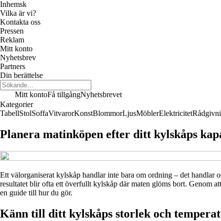
Inhemsk
Vilka är vi?
Kontakta oss
Pressen
Reklam
Mitt konto
Nyhetsbrev
Partners
Din berättelse
Mitt konto
Få tillgång
Nyhetsbrevet
Kategorier
Tabell
Stol
Soffa
Vitvaror
Konst
Blommor
Ljus
Möbler
Elektricitet
Rådgivn
Planera matinköpen efter ditt kylskåps kap
Ett välorganiserat kylskåp handlar inte bara om ordning – det handlar 
resultatet blir ofta ett överfullt kylskåp där maten glöms bort. Genom at
en guide till hur du gör.
Känn till ditt kylskåps storlek och tempera