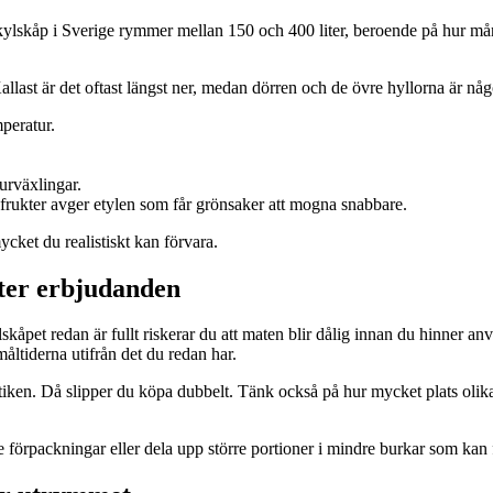
shållskylskåp i Sverige rymmer mellan 150 och 400 liter, beroende på hur
Kallast är det oftast längst ner, medan dörren och de övre hyllorna är nå
peratur.
urväxlingar.
frukter avger etylen som får grönsaker att mogna snabbare.
ycket du realistiskt kan förvara.
fter erbjudanden
kåpet redan är fullt riskerar du att maten blir dålig innan du hinner an
åltiderna utifrån det du redan har.
 butiken. Då slipper du köpa dubbelt. Tänk också på hur mycket plats olika
re förpackningar eller dela upp större portioner i mindre burkar som kan 