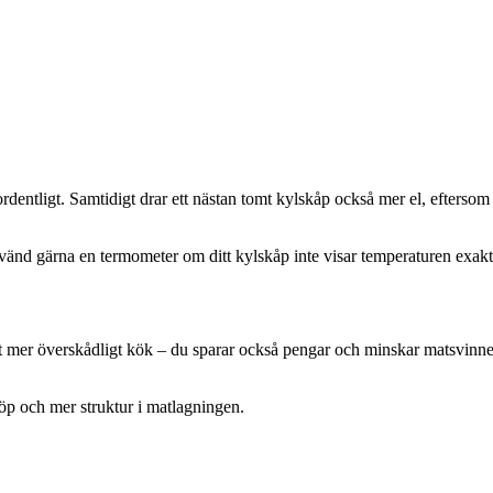
 ordentligt. Samtidigt drar ett nästan tomt kylskåp också mer el, efterso
nvänd gärna en termometer om ditt kylskåp inte visar temperaturen exakt
ett mer överskådligt kök – du sparar också pengar och minskar matsvinne
köp och mer struktur i matlagningen.