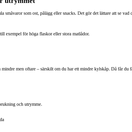
ar utrymmet
a småvaror som ost, pålägg eller snacks. Det gör det lättare att se vad 
ill exempel för höga flaskor eller stora matlådor.
la mindre men oftare – särskilt om du har ett mindre kylskåp. Då får du f
örbrukning och utrymme.
nda