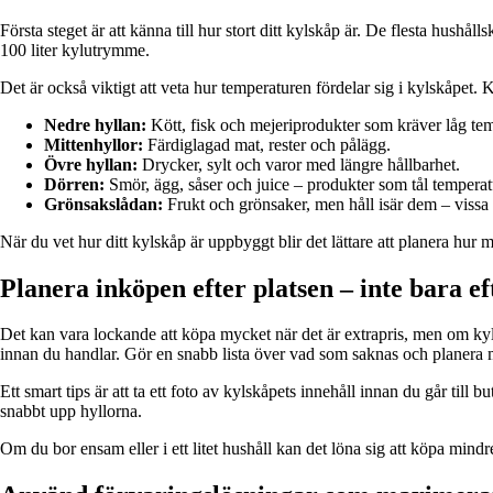
Första steget är att känna till hur stort ditt kylskåp är. De flesta hu
100 liter kylutrymme.
Det är också viktigt att veta hur temperaturen fördelar sig i kylskåpet. 
Nedre hyllan:
Kött, fisk och mejeriprodukter som kräver låg tem
Mittenhyllor:
Färdiglagad mat, rester och pålägg.
Övre hyllan:
Drycker, sylt och varor med längre hållbarhet.
Dörren:
Smör, ägg, såser och juice – produkter som tål temperat
Grönsakslådan:
Frukt och grönsaker, men håll isär dem – vissa 
När du vet hur ditt kylskåp är uppbyggt blir det lättare att planera hur m
Planera inköpen efter platsen – inte bara e
Det kan vara lockande att köpa mycket när det är extrapris, men om kyls
innan du handlar. Gör en snabb lista över vad som saknas och planera m
Ett smart tips är att ta ett foto av kylskåpets innehåll innan du går till
snabbt upp hyllorna.
Om du bor ensam eller i ett litet hushåll kan det löna sig att köpa mind