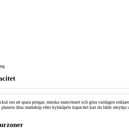
ing
acitet
också om att spara pengar, minska matsvinnet och göra vardagen enklare.
t planera dina matinköp efter kylskåpets kapacitet kan du både utnyttja ut
turzoner