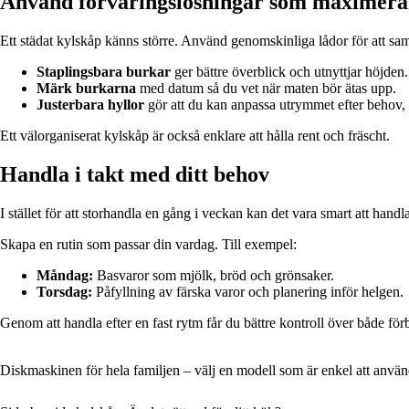
Använd förvaringslösningar som maximer
Ett städat kylskåp känns större. Använd genomskinliga lådor för att saml
Staplingsbara burkar
ger bättre överblick och utnyttjar höjden.
Märk burkarna
med datum så du vet när maten bör ätas upp.
Justerbara hyllor
gör att du kan anpassa utrymmet efter behov, t
Ett välorganiserat kylskåp är också enklare att hålla rent och fräscht.
Handla i takt med ditt behov
I stället för att storhandla en gång i veckan kan det vara smart att hand
Skapa en rutin som passar din vardag. Till exempel:
Måndag:
Basvaror som mjölk, bröd och grönsaker.
Torsdag:
Påfyllning av färska varor och planering inför helgen.
Genom att handla efter en fast rytm får du bättre kontroll över både f
Diskmaskinen för hela familjen – välj en modell som är enkel att anvä