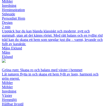
Möbler
Inredning
Heminspiration
Stilguide
Personligt Hem
Design
2 min
Upptäck hur du kan blanda klassiskt och modernt, nytt och
gammalt, utan att det känns rörigt. Med rätt balans och en tydlig röd
tråd kan du skapa ett hem som speglar just dig – varmt, levande och
fullt av karaktär.
Måns Eklund
Måns
Eklund
Gröna rum: Skapa ro och balans med växter i hemmet
Låt naturen flytta in och skapa ett hem fyllt av lugn, harmoni och
grön energi.
Möbler
Möbler
Inredning
Växter
Hemmiljö
Hållbar livsstil