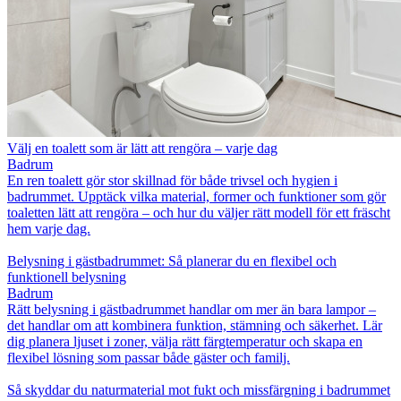
Välj en toalett som är lätt att rengöra – varje dag
Badrum
En ren toalett gör stor skillnad för både trivsel och hygien i
badrummet. Upptäck vilka material, former och funktioner som gör
toaletten lätt att rengöra – och hur du väljer rätt modell för ett fräscht
hem varje dag.
Belysning i gästbadrummet: Så planerar du en flexibel och
funktionell belysning
Badrum
Rätt belysning i gästbadrummet handlar om mer än bara lampor –
det handlar om att kombinera funktion, stämning och säkerhet. Lär
dig planera ljuset i zoner, välja rätt färgtemperatur och skapa en
flexibel lösning som passar både gäster och familj.
Så skyddar du naturmaterial mot fukt och missfärgning i badrummet