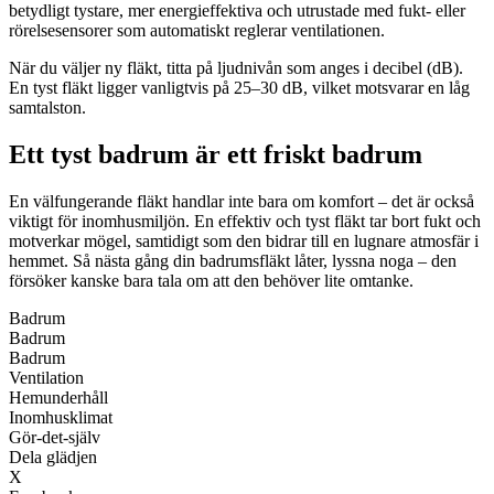
betydligt tystare, mer energieffektiva och utrustade med fukt- eller
rörelsesensorer som automatiskt reglerar ventilationen.
När du väljer ny fläkt, titta på ljudnivån som anges i decibel (dB).
En tyst fläkt ligger vanligtvis på 25–30 dB, vilket motsvarar en låg
samtalston.
Ett tyst badrum är ett friskt badrum
En välfungerande fläkt handlar inte bara om komfort – det är också
viktigt för inomhusmiljön. En effektiv och tyst fläkt tar bort fukt och
motverkar mögel, samtidigt som den bidrar till en lugnare atmosfär i
hemmet. Så nästa gång din badrumsfläkt låter, lyssna noga – den
försöker kanske bara tala om att den behöver lite omtanke.
Badrum
Badrum
Badrum
Ventilation
Hemunderhåll
Inomhusklimat
Gör-det-själv
Dela glädjen
X