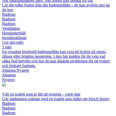
När badrumsfläkten låter: Vad ljuden kan berätta för dig
Lär dig tolka ljuden från din badrumsfläkt – de kan avslöja mer än
du tror
Badrum
Badrum
Badrum
Ventilation
Hemunderhåll
Inomhusklimat
Gör-det-själv
5 min
En ovanligt högljudd badrumsfläkt kan vara ett tecken på smuts,
slitage eller felaktig montering. I den här guiden får du veta vad
olika ljud betyder och hur du kan åtgärda problemen för ett tystare
och friskare badrum.
Johanna Nygren
Johanna
Nygren
Välj en toalett som är lätt att rengöra – varje dag
Gör städningen enklare med en toalett som håller sig fräsch längre
Badrum
Badrum
Badrum