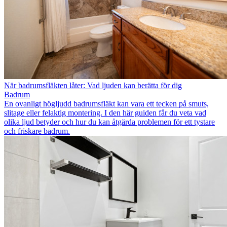
När badrumsfläkten låter: Vad ljuden kan berätta för dig
Badrum
En ovanligt högljudd badrumsfläkt kan vara ett tecken på smuts,
slitage eller felaktig montering. I den här guiden får du veta vad
olika ljud betyder och hur du kan åtgärda problemen för ett tystare
och friskare badrum.