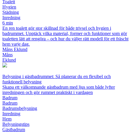
Toalett
Hygien
Städning
Inredning
6 min
En ren toalett gör stor skillnad för både trivsel och hygien i
badrummet. Upptäck vilka material, former och funktioner som gör
toaletten lätt att rengöra – och hur du väljer rätt modell för ett fräscht
hem varje dag.
Måns Eklund
Måns
Eklund
Belysning i gästbadrummet: Så planerar du en flexibel och
funktionell belysning
Skapa ett välkomnande gästbadrum med ljus som både lyfter
inredningen och gör rummet praktiskt i vardagen
Badrum
Badrum
Badrumsbelysning
Inredning
Hem
Belysningstips
Gästbadrum