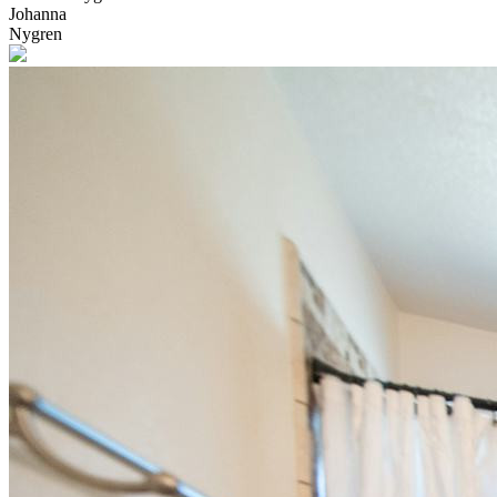
Johanna
Nygren