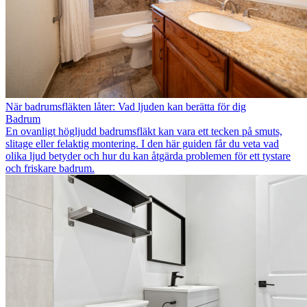
När badrumsfläkten låter: Vad ljuden kan berätta för dig
Badrum
En ovanligt högljudd badrumsfläkt kan vara ett tecken på smuts,
slitage eller felaktig montering. I den här guiden får du veta vad
olika ljud betyder och hur du kan åtgärda problemen för ett tystare
och friskare badrum.