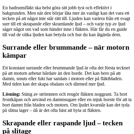
En badrumsfläkt ska helst göra sitt jobb tyst och effektivt i
bakgrunden. Men när den börjar låta mer än vanligt kan det vara ett
tecken på att något inte står rätt till. Ljuden kan variera från ett svagt
surr till ett skrapande eller skramlande ljud – och varje typ av ljud
säger något om vad som händer inne i fläkten. Här får du en guide
till vad de olika ljuden kan betyda och hur du kan åtgärda dem.
Surrande eller brummande – när motorn
kämpar
Ett konstant surrande eller brummande ljud är ofta det första tecknet
på att motorn arbetar hårdare än den borde. Det kan bero på att
damm, smuts eller fukt har samlats i motorn eller på fläktbladen.
Med tiden kan det skapa obalans och därmed mer ljud.
Lösning:
Stäng av strömmen och rengör fläkten noggrant. Ta bort
frontkåpan och använd en dammsugare eller en mjuk borste för att ta
bort damm från bladen och motorn. Om ljudet kvarstår kan det tyda
på slitna lager – då är det ofta bäst att byta ut fläkten.
Skrapande eller raspande ljud – tecken
på slitage