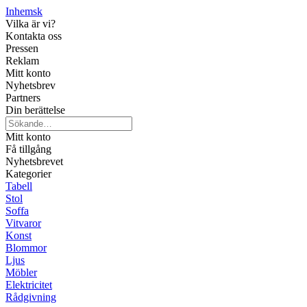
Inhemsk
Vilka är vi?
Kontakta oss
Pressen
Reklam
Mitt konto
Nyhetsbrev
Partners
Din berättelse
Mitt konto
Få tillgång
Nyhetsbrevet
Kategorier
Tabell
Stol
Soffa
Vitvaror
Konst
Blommor
Ljus
Möbler
Elektricitet
Rådgivning