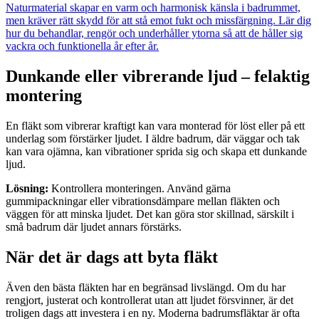
Naturmaterial skapar en varm och harmonisk känsla i badrummet,
men kräver rätt skydd för att stå emot fukt och missfärgning. Lär dig
hur du behandlar, rengör och underhåller ytorna så att de håller sig
vackra och funktionella år efter år.
Dunkande eller vibrerande ljud – felaktig
montering
En fläkt som vibrerar kraftigt kan vara monterad för löst eller på ett
underlag som förstärker ljudet. I äldre badrum, där väggar och tak
kan vara ojämna, kan vibrationer sprida sig och skapa ett dunkande
ljud.
Lösning:
Kontrollera monteringen. Använd gärna
gummipackningar eller vibrationsdämpare mellan fläkten och
väggen för att minska ljudet. Det kan göra stor skillnad, särskilt i
små badrum där ljudet annars förstärks.
När det är dags att byta fläkt
Även den bästa fläkten har en begränsad livslängd. Om du har
rengjort, justerat och kontrollerat utan att ljudet försvinner, är det
troligen dags att investera i en ny. Moderna badrumsfläktar är ofta