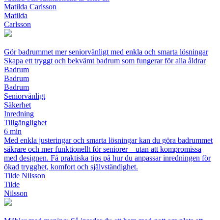
Matilda Carlsson
Matilda
Carlsson
Gör badrummet mer seniorvänligt med enkla och smarta lösningar
Skapa ett tryggt och bekvämt badrum som fungerar för alla åldrar
Badrum
Badrum
Badrum
Seniorvänligt
Säkerhet
Inredning
Tillgänglighet
6 min
Med enkla justeringar och smarta lösningar kan du göra badrummet
säkrare och mer funktionellt för seniorer – utan att kompromissa
med designen. Få praktiska tips på hur du anpassar inredningen för
ökad trygghet, komfort och självständighet.
Tilde Nilsson
Tilde
Nilsson