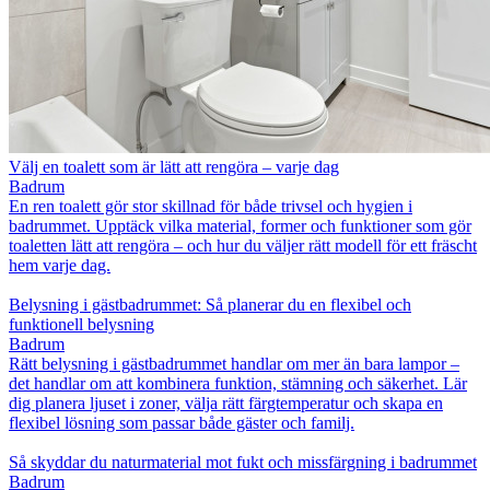
Välj en toalett som är lätt att rengöra – varje dag
Badrum
En ren toalett gör stor skillnad för både trivsel och hygien i
badrummet. Upptäck vilka material, former och funktioner som gör
toaletten lätt att rengöra – och hur du väljer rätt modell för ett fräscht
hem varje dag.
Belysning i gästbadrummet: Så planerar du en flexibel och
funktionell belysning
Badrum
Rätt belysning i gästbadrummet handlar om mer än bara lampor –
det handlar om att kombinera funktion, stämning och säkerhet. Lär
dig planera ljuset i zoner, välja rätt färgtemperatur och skapa en
flexibel lösning som passar både gäster och familj.
Så skyddar du naturmaterial mot fukt och missfärgning i badrummet
Badrum