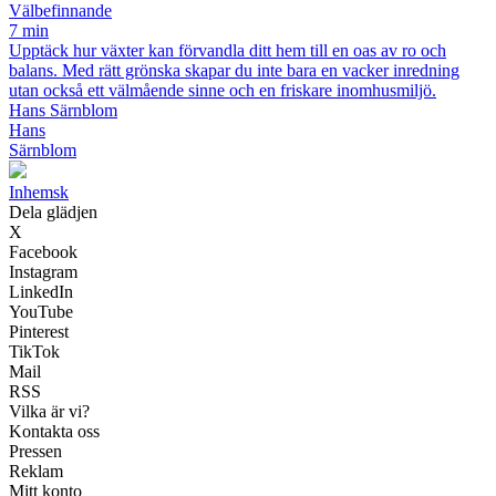
Välbefinnande
7 min
Upptäck hur växter kan förvandla ditt hem till en oas av ro och
balans. Med rätt grönska skapar du inte bara en vacker inredning
utan också ett välmående sinne och en friskare inomhusmiljö.
Hans Särnblom
Hans
Särnblom
Inhemsk
Dela glädjen
X
Facebook
Instagram
LinkedIn
YouTube
Pinterest
TikTok
Mail
RSS
Vilka är vi?
Kontakta oss
Pressen
Reklam
Mitt konto