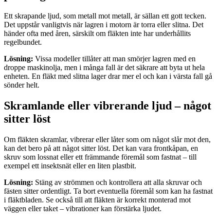
Ett skrapande ljud, som metall mot metall, är sällan ett gott tecken.
Det uppstår vanligtvis när lagren i motorn är torra eller slitna. Det
händer ofta med åren, särskilt om fläkten inte har underhållits
regelbundet.
Lösning:
Vissa modeller tillåter att man smörjer lagren med en
droppe maskinolja, men i många fall är det säkrare att byta ut hela
enheten. En fläkt med slitna lager drar mer el och kan i värsta fall gå
sönder helt.
Skramlande eller vibrerande ljud – något
sitter löst
Om fläkten skramlar, vibrerar eller låter som om något slår mot den,
kan det bero på att något sitter löst. Det kan vara frontkåpan, en
skruv som lossnat eller ett främmande föremål som fastnat – till
exempel ett insektsnät eller en liten plastbit.
Lösning:
Stäng av strömmen och kontrollera att alla skruvar och
fästen sitter ordentligt. Ta bort eventuella föremål som kan ha fastnat
i fläktbladen. Se också till att fläkten är korrekt monterad mot
väggen eller taket – vibrationer kan förstärka ljudet.