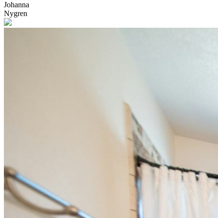
Johanna
Nygren