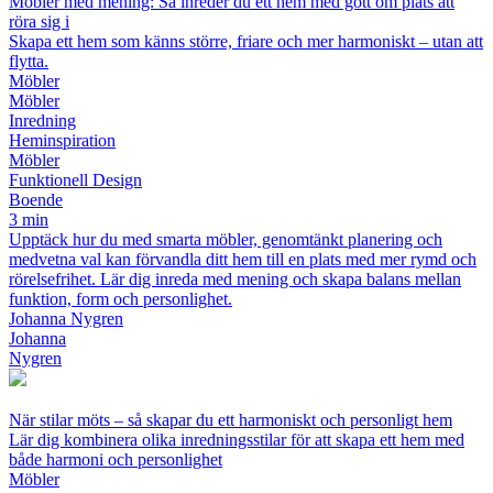
Möbler med mening: Så inreder du ett hem med gott om plats att
röra sig i
Skapa ett hem som känns större, friare och mer harmoniskt – utan att
flytta.
Möbler
Möbler
Inredning
Heminspiration
Möbler
Funktionell Design
Boende
3 min
Upptäck hur du med smarta möbler, genomtänkt planering och
medvetna val kan förvandla ditt hem till en plats med mer rymd och
rörelsefrihet. Lär dig inreda med mening och skapa balans mellan
funktion, form och personlighet.
Johanna Nygren
Johanna
Nygren
När stilar möts – så skapar du ett harmoniskt och personligt hem
Lär dig kombinera olika inredningsstilar för att skapa ett hem med
både harmoni och personlighet
Möbler