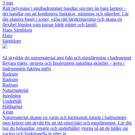
3 min
Rätt belysning i gästbadrummet handlar om mer än bara lampor –
det handlar om att kombinera funktion, stämning och säkerhet. Lär
dig planera ljuset i zoner, välja rätt färgtemperatur och skapa en
flexibel lösning som passar både gäster och familj.
Hans Särnblom
Hans
Särnblom
Så skyddar du naturmaterial mot fukt och missfärgning i badrummet
Bevara träets, stenens och linoleumets naturliga skönhet – även i
badrummets fuktiga miljö
Badrum
Badrum
Badrum
Naturmaterial
Inredning
Underhåll
Hållbarhet
4 min
Naturmaterial skapar en varm och harmonisk känsla i badrummet,
men kräver rätt skydd för att stå emot fukt och missfärgning. Lär dig
hur du behandlar, rengör och underhåller ytorna så att de håller sig
vackra och funktionella år efter år.