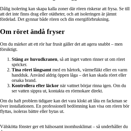
Dålig isolering kan skapa kalla zoner där rören riskerar att frysa. Se till
att det inte finns drag eller otätheter, och att isoleringen är jämnt
fördelad. Det gynnar både rören och din energiförbrukning.
Om röret ändå fryser
Om du märker att ett rör har frusit gäller det att agera snabbt – men
försiktigt.
Stäng av huvudkranen
, så att inget vatten rinner ut om röret
spricker.
Tina röret långsamt
med en hårtork, värmefläkt eller en varm
handduk. Använd aldrig öppen låga – det kan skada röret eller
orsaka brand.
Kontrollera efter läckor
när vattnet börjar rinna igen. Om du
ser vatten sippra ut, kontakta en rörmokare direkt.
Om du haft problem tidigare kan det vara klokt att låta en fackman se
över installationen. En professionell bedömning kan visa om rören bör
flyttas, isoleras bättre eller bytas ut.
Välskötta fönster ger ett hälsosamt inomhusklimat – så underhåller du