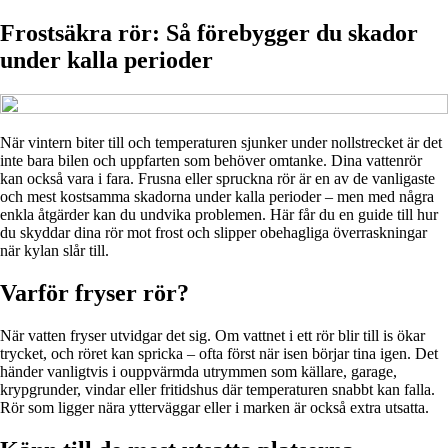
Frostsäkra rör: Så förebygger du skador
under kalla perioder
När vintern biter till och temperaturen sjunker under nollstrecket är det
inte bara bilen och uppfarten som behöver omtanke. Dina vattenrör
kan också vara i fara. Frusna eller spruckna rör är en av de vanligaste
och mest kostsamma skadorna under kalla perioder – men med några
enkla åtgärder kan du undvika problemen. Här får du en guide till hur
du skyddar dina rör mot frost och slipper obehagliga överraskningar
när kylan slår till.
Varför fryser rör?
När vatten fryser utvidgar det sig. Om vattnet i ett rör blir till is ökar
trycket, och röret kan spricka – ofta först när isen börjar tina igen. Det
händer vanligtvis i ouppvärmda utrymmen som källare, garage,
krypgrunder, vindar eller fritidshus där temperaturen snabbt kan falla.
Rör som ligger nära ytterväggar eller i marken är också extra utsatta.