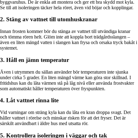
byggvaruhus. De är enkla att montera och ger ett bra skydd mot kyla.
Se till att isoleringen täcker hela röret, även vid böjar och kopplingar.
2. Stäng av vattnet till utomhuskranar
Innan frosten kommer bör du stänga av vattnet till utvändiga kranar
och tömma rören helt. Glöm inte att koppla bort trädgårdsslangen –
även en liten mängd vatten i slangen kan frysa och orsaka tryck bakåt i
systemet.
3. Håll en jämn temperatur
Även i utrymmen du sällan använder bör temperaturen inte sjunka
under cirka 5 grader. En liten mängd värme kan göra stor skillnad. I
fritidshus kan du låta värmen stå på låg nivå eller använda frostvakter
som automatiskt håller temperaturen över fryspunkten.
4. Låt vattnet rinna lite
Vid varningar om sträng kyla kan du låta en kran droppa svagt. Det
håller vattnet i rörelse och minskar risken för att det fryser. Det är
särskilt användbart i äldre hus med utsatta rör.
5. Kontrollera isoleringen i väggar och tak