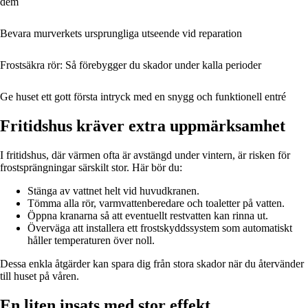
dem
Bevara murverkets ursprungliga utseende vid reparation
Frostsäkra rör: Så förebygger du skador under kalla perioder
Ge huset ett gott första intryck med en snygg och funktionell entré
Fritidshus kräver extra uppmärksamhet
I fritidshus, där värmen ofta är avstängd under vintern, är risken för
frostsprängningar särskilt stor. Här bör du:
Stänga av vattnet helt vid huvudkranen.
Tömma alla rör, varmvattenberedare och toaletter på vatten.
Öppna kranarna så att eventuellt restvatten kan rinna ut.
Överväga att installera ett frostskyddssystem som automatiskt
håller temperaturen över noll.
Dessa enkla åtgärder kan spara dig från stora skador när du återvänder
till huset på våren.
En liten insats med stor effekt