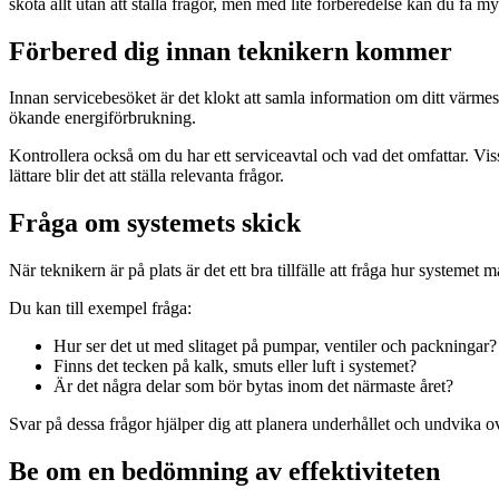
sköta allt utan att ställa frågor, men med lite förberedelse kan du få my
Förbered dig innan teknikern kommer
Innan servicebesöket är det klokt att samla information om ditt värme
ökande energiförbrukning.
Kontrollera också om du har ett serviceavtal och vad det omfattar. Vis
lättare blir det att ställa relevanta frågor.
Fråga om systemets skick
När teknikern är på plats är det ett bra tillfälle att fråga hur systemet 
Du kan till exempel fråga:
Hur ser det ut med slitaget på pumpar, ventiler och packningar?
Finns det tecken på kalk, smuts eller luft i systemet?
Är det några delar som bör bytas inom det närmaste året?
Svar på dessa frågor hjälper dig att planera underhållet och undvika o
Be om en bedömning av effektiviteten