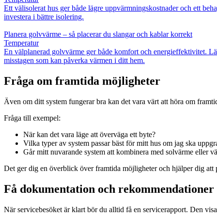
Ett välisolerat hus ger både lägre uppvärmningskostnader och ett behag
investera i bättre isolering.
Planera golvvärme – så placerar du slangar och kablar korrekt
Temperatur
En välplanerad golvvärme ger både komfort och energieffektivitet. Lär 
misstagen som kan påverka värmen i ditt hem.
Fråga om framtida möjligheter
Även om ditt system fungerar bra kan det vara värt att höra om framtida 
Fråga till exempel:
När kan det vara läge att överväga ett byte?
Vilka typer av system passar bäst för mitt hus om jag ska uppgr
Går mitt nuvarande system att kombinera med solvärme eller
Det ger dig en överblick över framtida möjligheter och hjälper dig att p
Få dokumentation och rekommendationer
När servicebesöket är klart bör du alltid få en servicerapport. Den vi