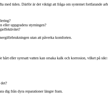
a med tiden. Därför är det viktigt att fråga om systemet fortfarande arb
olering?
n eller uppgradera styrningen?
ieffektivitet?
nergiförbrukningen utan att påverka komforten.
r hårt eller syresatt vatten kan orsaka kalk och korrosion, vilket på si
 det?
ara dig från dyra reparationer längre fram.