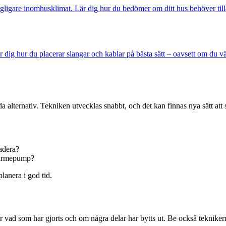
ligare inomhusklimat. Lär dig hur du bedömer om ditt hus behöver tillägg
dig hur du placerar slangar och kablar på bästa sätt – oavsett om du vä
alternativ. Tekniken utvecklas snabbt, och det kan finnas nya sätt att sp
adera?
 värmepump?
lanera i god tid.
sar vad som har gjorts och om några delar har bytts ut. Be också teknike