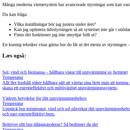
Många moderna värmesystem har avancerade styrningar som kan vara sv
Du kan fråga:
Vilka inställningar bör jag justera under året?
Kan jag optimera tidsstyrningen så att systemet inte går i onöda
Finns det funktioner jag inte utnyttjar fullt ut?
En kunnig tekniker visar gärna hur du får ut det mesta av styrningen – o
Læs også:
Sol, vind och biomassa – hållbara vägar till uppvärmning av hemmet
Temperatur
Allt fler hushåll söker hållbara sätt att värma sina hem utan att tumma
skapa ett energieffektivt och miljövänligt uppvärmningssystem.
Vädrets betydelse för ditt uppvärmningsbehov
Temperatur
Upptäck hur temperatur, vind och sol påverkar ditt uppvärmningsbehov
och mer energieffektivt hem.
Behöver ditt hus tilläggsisoleras? Så bedömer du det
Temperatur