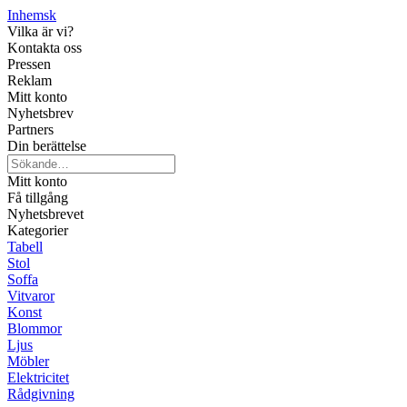
Inhemsk
Vilka är vi?
Kontakta oss
Pressen
Reklam
Mitt konto
Nyhetsbrev
Partners
Din berättelse
Mitt konto
Få tillgång
Nyhetsbrevet
Kategorier
Tabell
Stol
Soffa
Vitvaror
Konst
Blommor
Ljus
Möbler
Elektricitet
Rådgivning