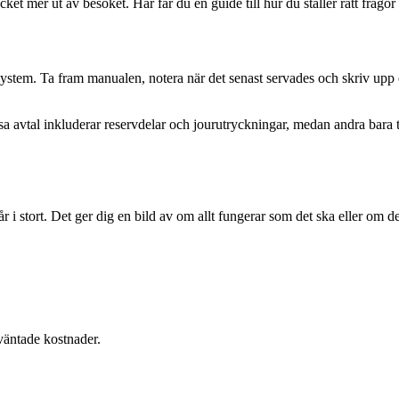
cket mer ut av besöket. Här får du en guide till hur du ställer rätt frågor
system. Ta fram manualen, notera när det senast servades och skriv upp 
sa avtal inkluderar reservdelar och jourutryckningar, medan andra bara tä
mår i stort. Det ger dig en bild av om allt fungerar som det ska eller om de
väntade kostnader.