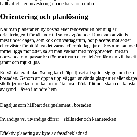
hållbarhet – en investering i både hälsa och miljö.
Orientering och planlösning
När man planerar en ny bostad eller renoverar en befintlig är
orienteringen i förhållande till solen avgörande. Rum som används
mest under dagen, som kök och vardagsrum, bör placeras mot söder
eller väster för att fånga det varma eftermiddagsljuset. Sovrum kan med
fördel ligga mot öster, så att man vaknar med morgonsolen, medan
norrvända rum passar bra för arbetsrum eller ateljéer där man vill ha ett
jämnt och mjukt ljus.
En välplanerad planlösning kan hjälpa ljuset att sprida sig genom hela
bostaden. Genom att öppna upp väggar, använda glaspartier eller skapa
siktlinjer mellan rum kan man låta ljuset flöda fritt och skapa en känsla
av rymd – även i mindre hem.
Dagsljus som hållbart designelement i bostaden
Invändiga vs. utvändiga dörrar – skillnader och kännetecken
Effektiv planering av byte av fasadbeklädnad