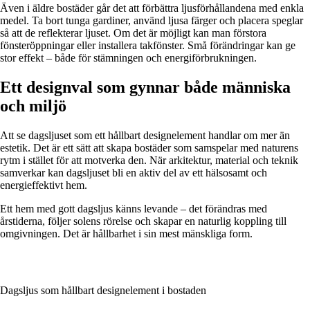
Även i äldre bostäder går det att förbättra ljusförhållandena med enkla
medel. Ta bort tunga gardiner, använd ljusa färger och placera speglar
så att de reflekterar ljuset. Om det är möjligt kan man förstora
fönsteröppningar eller installera takfönster. Små förändringar kan ge
stor effekt – både för stämningen och energiförbrukningen.
Ett designval som gynnar både människa
och miljö
Att se dagsljuset som ett hållbart designelement handlar om mer än
estetik. Det är ett sätt att skapa bostäder som samspelar med naturens
rytm i stället för att motverka den. När arkitektur, material och teknik
samverkar kan dagsljuset bli en aktiv del av ett hälsosamt och
energieffektivt hem.
Ett hem med gott dagsljus känns levande – det förändras med
årstiderna, följer solens rörelse och skapar en naturlig koppling till
omgivningen. Det är hållbarhet i sin mest mänskliga form.
Dagsljus som hållbart designelement i bostaden