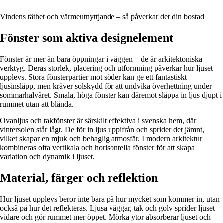
Vindens täthet och värmeutnyttjande – så påverkar det din bostad
Fönster som aktiva designelement
Fönster är mer än bara öppningar i väggen – de är arkitektoniska
verktyg. Deras storlek, placering och utformning påverkar hur ljuset
upplevs. Stora fönsterpartier mot söder kan ge ett fantastiskt
ljusinsläpp, men kräver solskydd för att undvika överhettning under
sommarhalvåret. Smala, höga fönster kan däremot släppa in ljus djupt i
rummet utan att blända.
Ovanljus och takfönster är särskilt effektiva i svenska hem, där
vintersolen står lågt. De för in ljus uppifrån och sprider det jämnt,
vilket skapar en mjuk och behaglig atmosfär. I modern arkitektur
kombineras ofta vertikala och horisontella fönster för att skapa
variation och dynamik i ljuset.
Material, färger och reflektion
Hur ljuset upplevs beror inte bara på hur mycket som kommer in, utan
också på hur det reflekteras. Ljusa väggar, tak och golv sprider ljuset
vidare och gör rummet mer öppet. Mörka ytor absorberar ljuset och