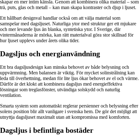
skapar en mer intim känsla. Genom att kombinera olika material – som
trä, puts, glas och metall – kan man skapa kontraster och djup i ljuset.
Ett hållbart designval handlar också om att välja material som
samspelar med dagsljuset. Naturliga ytor med struktur ger ett mjukare
och mer levande ljus än blanka, syntetiska ytor. I Sverige, där
vintermånaderna är mörka, kan rätt materialval göra stor skillnad för
hur ljuset upplevs under årets olika tider.
Dagsljus och energianvändning
Ett bra dagsljusdesign kan minska behovet av både belysning och
uppvärmning. Men balansen är viktig. För mycket solinstrålning kan
leda till överhettning, medan för lite ljus ökar behovet av el och värme.
Därför är det klokt att kombinera dagsljus med energieffektiva
lösningar som treglasfönster, utvändiga solskydd och naturlig
ventilation.
Smarta system som automatiskt reglerar persienner och belysning efter
solens position blir allt vanligare i svenska hem. De gör det möjligt att
utnyttja dagsljuset maximalt utan att kompromissa med komforten.
Dagsljus i befintliga bostäder