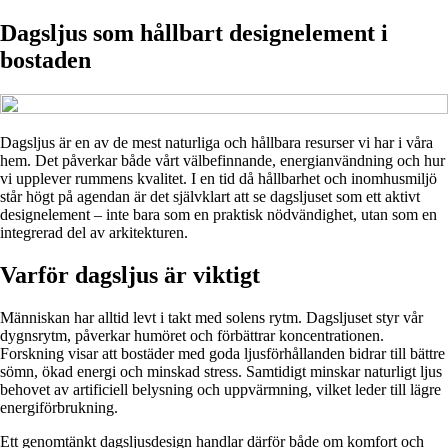
Dagsljus som hållbart designelement i
bostaden
Dagsljus är en av de mest naturliga och hållbara resurser vi har i våra
hem. Det påverkar både vårt välbefinnande, energianvändning och hur
vi upplever rummens kvalitet. I en tid då hållbarhet och inomhusmiljö
står högt på agendan är det självklart att se dagsljuset som ett aktivt
designelement – inte bara som en praktisk nödvändighet, utan som en
integrerad del av arkitekturen.
Varför dagsljus är viktigt
Människan har alltid levt i takt med solens rytm. Dagsljuset styr vår
dygnsrytm, påverkar humöret och förbättrar koncentrationen.
Forskning visar att bostäder med goda ljusförhållanden bidrar till bättre
sömn, ökad energi och minskad stress. Samtidigt minskar naturligt ljus
behovet av artificiell belysning och uppvärmning, vilket leder till lägre
energiförbrukning.
Ett genomtänkt dagsljusdesign handlar därför både om komfort och