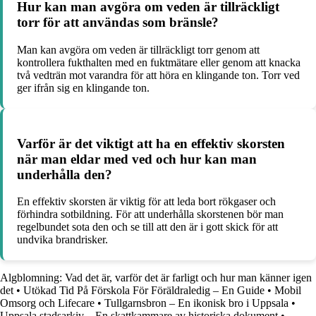
Hur kan man avgöra om veden är tillräckligt
torr för att användas som bränsle?
Man kan avgöra om veden är tillräckligt torr genom att
kontrollera fukthalten med en fuktmätare eller genom att knacka
två vedträn mot varandra för att höra en klingande ton. Torr ved
ger ifrån sig en klingande ton.
Varför är det viktigt att ha en effektiv skorsten
när man eldar med ved och hur kan man
underhålla den?
En effektiv skorsten är viktig för att leda bort rökgaser och
förhindra sotbildning. För att underhålla skorstenen bör man
regelbundet sota den och se till att den är i gott skick för att
undvika brandrisker.
Algblomning: Vad det är, varför det är farligt och hur man känner igen
det
•
Utökad Tid På Förskola För Föräldraledig – En Guide
•
Mobil
Omsorg och Lifecare
•
Tullgarnsbron – En ikonisk bro i Uppsala
•
Uppsala stadsarkiv – En skattkammare av historiska dokument
•