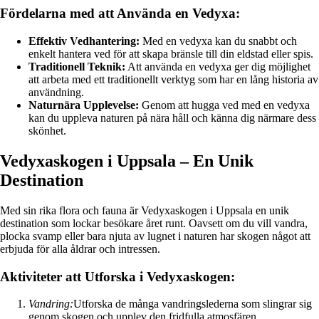
Fördelarna med att Använda en Vedyxa:
Effektiv Vedhantering:
Med en vedyxa kan du snabbt och
enkelt hantera ved för att skapa bränsle till din eldstad eller spis.
Traditionell Teknik:
Att använda en vedyxa ger dig möjlighet
att arbeta med ett traditionellt verktyg som har en lång historia av
användning.
Naturnära Upplevelse:
Genom att hugga ved med en vedyxa
kan du uppleva naturen på nära håll och känna dig närmare dess
skönhet.
Vedyxaskogen i Uppsala – En Unik
Destination
Med sin rika flora och fauna är Vedyxaskogen i Uppsala en unik
destination som lockar besökare året runt. Oavsett om du vill vandra,
plocka svamp eller bara njuta av lugnet i naturen har skogen något att
erbjuda för alla åldrar och intressen.
Aktiviteter att Utforska i Vedyxaskogen:
Vandring:
Utforska de många vandringslederna som slingrar sig
genom skogen och upplev den fridfulla atmosfären.