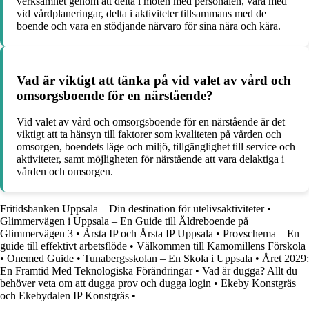
verksamhet genom att delta i möten med personalen, vara med
vid vårdplaneringar, delta i aktiviteter tillsammans med de
boende och vara en stödjande närvaro för sina nära och kära.
Vad är viktigt att tänka på vid valet av vård och
omsorgsboende för en närstående?
Vid valet av vård och omsorgsboende för en närstående är det
viktigt att ta hänsyn till faktorer som kvaliteten på vården och
omsorgen, boendets läge och miljö, tillgänglighet till service och
aktiviteter, samt möjligheten för närstående att vara delaktiga i
vården och omsorgen.
Fritidsbanken Uppsala – Din destination för utelivsaktiviteter
•
Glimmervägen i Uppsala – En Guide till Äldreboende på
Glimmervägen 3
•
Årsta IP och Årsta IP Uppsala
•
Provschema – En
guide till effektivt arbetsflöde
•
Välkommen till Kamomillens Förskola
•
Onemed Guide
•
Tunabergsskolan – En Skola i Uppsala
•
Året 2029:
En Framtid Med Teknologiska Förändringar
•
Vad är dugga? Allt du
behöver veta om att dugga prov och dugga login
•
Ekeby Konstgräs
och Ekebydalen IP Konstgräs
•