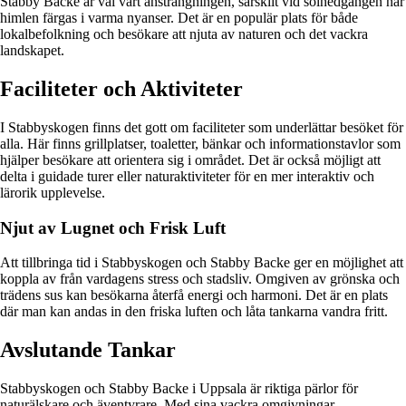
Stabby Backe är väl värt ansträngningen, särskilt vid solnedgången när
himlen färgas i varma nyanser. Det är en populär plats för både
lokalbefolkning och besökare att njuta av naturen och det vackra
landskapet.
Faciliteter och Aktiviteter
I Stabbyskogen finns det gott om faciliteter som underlättar besöket för
alla. Här finns grillplatser, toaletter, bänkar och informationstavlor som
hjälper besökare att orientera sig i området. Det är också möjligt att
delta i guidade turer eller naturaktiviteter för en mer interaktiv och
lärorik upplevelse.
Njut av Lugnet och Frisk Luft
Att tillbringa tid i Stabbyskogen och Stabby Backe ger en möjlighet att
koppla av från vardagens stress och stadsliv. Omgiven av grönska och
trädens sus kan besökarna återfå energi och harmoni. Det är en plats
där man kan andas in den friska luften och låta tankarna vandra fritt.
Avslutande Tankar
Stabbyskogen och Stabby Backe i Uppsala är riktiga pärlor för
naturälskare och äventyrare. Med sina vackra omgivningar,