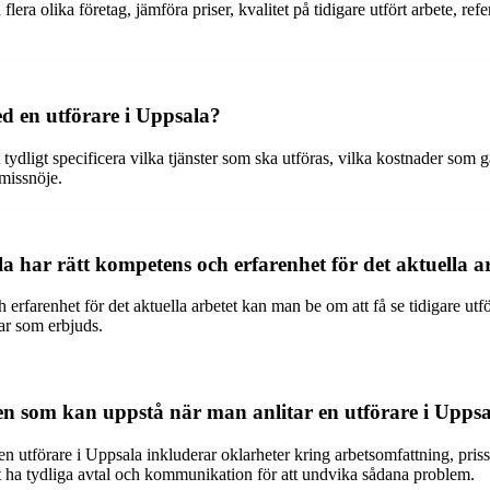
era olika företag, jämföra priser, kvalitet på tidigare utfört arbete, refe
d en utförare i Uppsala?
 tydligt specificera vilka tjänster som ska utföras, vilka kostnader som gä
 missnöje.
a har rätt kompetens och erfarenhet för det aktuella a
 erfarenhet för det aktuella arbetet kan man be om att få se tidigare utfört
gar som erbjuds.
men som kan uppstå när man anlitar en utförare i Upps
n utförare i Uppsala inkluderar oklarheter kring arbetsomfattning, priss
 att ha tydliga avtal och kommunikation för att undvika sådana problem.