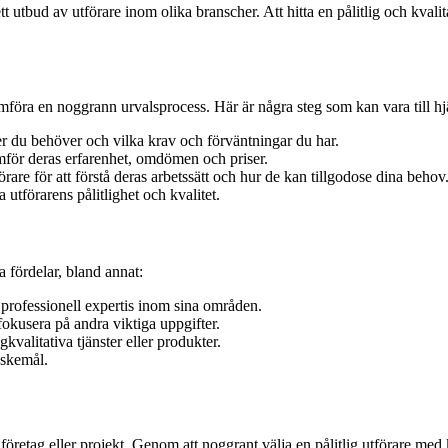
tt utbud av utförare inom olika branscher. Att hitta en pålitlig och kval
nomföra en noggrann urvalsprocess. Här är några steg som kan vara till hj
ter du behöver och vilka krav och förväntningar du har.
mför deras erfarenhet, omdömen och priser.
e för att förstå deras arbetssätt och hur de kan tillgodose dina behov
utförarens pålitlighet och kvalitet.
a fördelar, bland annat:
 professionell expertis inom sina områden.
fokusera på andra viktiga uppgifter.
gkvalitativa tjänster eller produkter.
nskemål.
 företag eller projekt. Genom att noggrant välja en pålitlig utförare med 