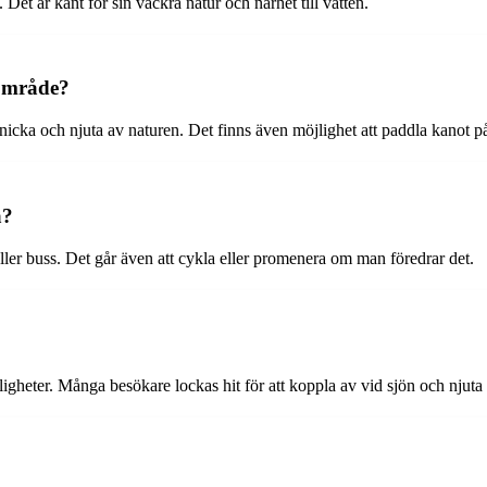
et är känt för sin vackra natur och närhet till vatten.
sområde?
nicka och njuta av naturen. Det finns även möjlighet att paddla kanot 
a?
 eller buss. Det går även att cykla eller promenera om man föredrar det.
ligheter. Många besökare lockas hit för att koppla av vid sjön och njuta