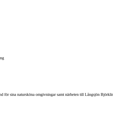
ing
d för sina natursköna omgivningar samt närheten till Långsjön Björkli