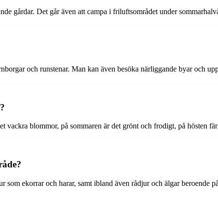
gande gårdar. Det går även att campa i friluftsområdet under sommarhalvå
fornborgar och runstenar. Man kan även besöka närliggande byar och upp
r?
et vackra blommor, på sommaren är det grönt och frodigt, på hösten fä
mråde?
jur som ekorrar och harar, samt ibland även rådjur och älgar beroende p