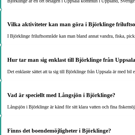
Björklinge är en ort belägen i Uppsala kommun i Uppland, Sverige. D
Vilka aktiviteter kan man göra i Björklinge friluft
I Björklinge friluftsområde kan man bland annat vandra, fiska, pick
Hur tar man sig enklast till Björklinge från Uppsal
Det enklaste sättet att ta sig till Björklinge från Uppsala är med bil
Vad är speciellt med Långsjön i Björklinge?
Långsjön i Björklinge är känd för sitt klara vatten och fina fiskemöj
Finns det boendemöjligheter i Björklinge?