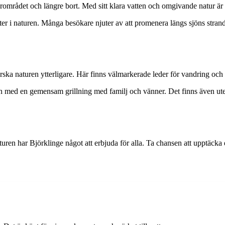
rådet och längre bort. Med sitt klara vatten och omgivande natur är det
kter i naturen. Många besökare njuter av att promenera längs sjöns stran
rska naturen ytterligare. Här finns välmarkerade leder för vandring och cy
 dagen med en gemensam grillning med familj och vänner. Det finns även ut
aturen har Björklinge något att erbjuda för alla. Ta chansen att upptäcka