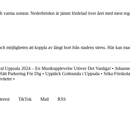
r och varma somrar. Nederbörden är jämnt fördelad över året med mest 
ch möjligheten att koppla av långt bort från stadens stress. Här kan m
l Uppsala 2024 – En Musikupplevelse Utöver Det Vanliga!
•
Johanne
 Rätt Parkering För Dig
•
Upptäck Gottsunda i Uppsala
•
Söka Förskola
viteter
•
terest
TikTok
Mail
RSS