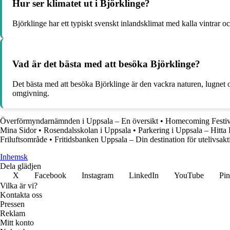
Hur ser klimatet ut i Björklinge?
Björklinge har ett typiskt svenskt inlandsklimat med kalla vintra
Vad är det bästa med att besöka Björklinge?
Det bästa med att besöka Björklinge är den vackra naturen, lugnet o
omgivning.
Överförmyndarnämnden i Uppsala – En översikt
•
Homecoming Festiva
Mina Sidor
•
Rosendalsskolan i Uppsala
•
Parkering i Uppsala – Hitta
Friluftsområde
•
Fritidsbanken Uppsala – Din destination för utelivsakti
Inhemsk
Dela glädjen
X
Facebook
Instagram
LinkedIn
YouTube
Pin
Vilka är vi?
Kontakta oss
Pressen
Reklam
Mitt konto