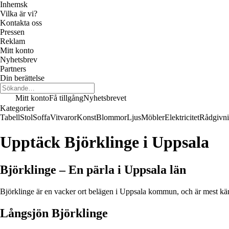
Inhemsk
Vilka är vi?
Kontakta oss
Pressen
Reklam
Mitt konto
Nyhetsbrev
Partners
Din berättelse
Mitt konto
Få tillgång
Nyhetsbrevet
Kategorier
Tabell
Stol
Soffa
Vitvaror
Konst
Blommor
Ljus
Möbler
Elektricitet
Rådgivn
Upptäck Björklinge i Uppsala
Björklinge – En pärla i Uppsala län
Björklinge är en vacker ort belägen i Uppsala kommun, och är mest kän
Långsjön Björklinge