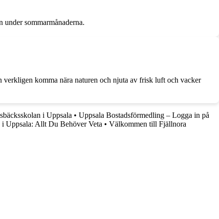
regn under sommarmånaderna.
an verkligen komma nära naturen och njuta av frisk luft och vacker
sbäcksskolan i Uppsala
•
Uppsala Bostadsförmedling – Logga in på
 i Uppsala: Allt Du Behöver Veta
•
Välkommen till Fjällnora