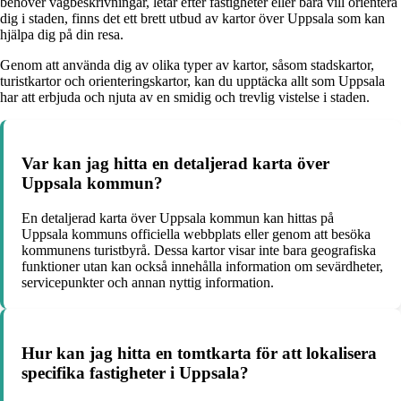
behöver vägbeskrivningar, letar efter fastigheter eller bara vill orientera
dig i staden, finns det ett brett utbud av kartor över Uppsala som kan
hjälpa dig på din resa.
Genom att använda dig av olika typer av kartor, såsom stadskartor,
turistkartor och orienteringskartor, kan du upptäcka allt som Uppsala
har att erbjuda och njuta av en smidig och trevlig vistelse i staden.
Var kan jag hitta en detaljerad karta över
Uppsala kommun?
En detaljerad karta över Uppsala kommun kan hittas på
Uppsala kommuns officiella webbplats eller genom att besöka
kommunens turistbyrå. Dessa kartor visar inte bara geografiska
funktioner utan kan också innehålla information om sevärdheter,
servicepunkter och annan nyttig information.
Hur kan jag hitta en tomtkarta för att lokalisera
specifika fastigheter i Uppsala?