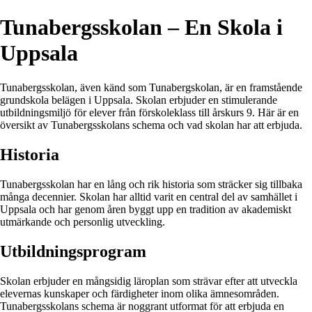
Tunabergsskolan – En Skola i
Uppsala
Tunabergsskolan, även känd som Tunabergskolan, är en framstående
grundskola belägen i Uppsala. Skolan erbjuder en stimulerande
utbildningsmiljö för elever från förskoleklass till årskurs 9. Här är en
översikt av Tunabergsskolans schema och vad skolan har att erbjuda.
Historia
Tunabergsskolan har en lång och rik historia som sträcker sig tillbaka
många decennier. Skolan har alltid varit en central del av samhället i
Uppsala och har genom åren byggt upp en tradition av akademiskt
utmärkande och personlig utveckling.
Utbildningsprogram
Skolan erbjuder en mångsidig läroplan som strävar efter att utveckla
elevernas kunskaper och färdigheter inom olika ämnesområden.
Tunabergsskolans schema är noggrant utformat för att erbjuda en