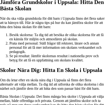
Jämföra Grundskolor i Uppsala: Hitta Den
Bästa Skolan
När du ska välja grundskola för ditt barn i Uppsala finns det flera saker
att ta hänsyn till. Här är några tips på hur du kan jämföra skolor för att
hitta den bästa skolan för ditt barn:
Besök skolorna: Ta dig tid att besöka de olika skolorna för att få
en känsla för miljön och atmosfären på skolan.
Prata med personal: Ställ frågor till rektorer, lärare och annan
personal för att få mer information om skolans verksamhet och
pedagogik.
Se på resultat: Jämför skolornas resultat i nationella prov och
betyg för att få en uppfattning om skolans kvalitet.
Skolor Nära Dig: Hitta En Skola i Uppsala
Om du letar efter en skola nära dig i Uppsala så finns det flera
alternativ att välja mellan. Ta dig tid att utforska de olika skolorna i din
närhet och jämför dem för att hitta den som passar bäst för ditt barn.
Bästa Skolan i Uppsala: Det finns många bra skolor i Uppsala att välja
mellan, både offentliga och privata. Genom att jämföra skolor och ta
reda på mer om deras verksamhet kan du hitta den bästa skolan för ditt