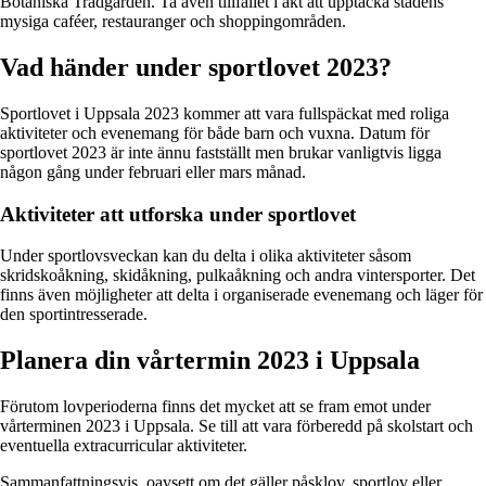
Botaniska Trädgården. Ta även tillfället i akt att upptäcka stadens
mysiga caféer, restauranger och shoppingområden.
Vad händer under sportlovet 2023?
Sportlovet i Uppsala 2023 kommer att vara fullspäckat med roliga
aktiviteter och evenemang för både barn och vuxna. Datum för
sportlovet 2023 är inte ännu fastställt men brukar vanligtvis ligga
någon gång under februari eller mars månad.
Aktiviteter att utforska under sportlovet
Under sportlovsveckan kan du delta i olika aktiviteter såsom
skridskoåkning, skidåkning, pulkaåkning och andra vintersporter. Det
finns även möjligheter att delta i organiserade evenemang och läger för
den sportintresserade.
Planera din vårtermin 2023 i Uppsala
Förutom lovperioderna finns det mycket att se fram emot under
vårterminen 2023 i Uppsala. Se till att vara förberedd på skolstart och
eventuella extracurricular aktiviteter.
Sammanfattningsvis, oavsett om det gäller påsklov, sportlov eller