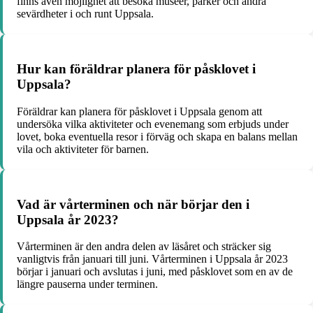
finns även möjlighet att besöka museer, parker och andra
sevärdheter i och runt Uppsala.
Hur kan föräldrar planera för påsklovet i
Uppsala?
Föräldrar kan planera för påsklovet i Uppsala genom att
undersöka vilka aktiviteter och evenemang som erbjuds under
lovet, boka eventuella resor i förväg och skapa en balans mellan
vila och aktiviteter för barnen.
Vad är vårterminen och när börjar den i
Uppsala år 2023?
Vårterminen är den andra delen av läsåret och sträcker sig
vanligtvis från januari till juni. Vårterminen i Uppsala år 2023
börjar i januari och avslutas i juni, med påsklovet som en av de
längre pauserna under terminen.