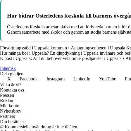
Hur bidrar Österledens förskola till barnens övergån
Österledens förskola arbetar aktivt med att förbereda barnen inför 
Genom samarbete med skolor och genom att stödja barnens självstä
Försörjningsstöd i Uppsala kommun
•
Antagningsenheten i Uppsala K
Hur många bor i Uppsala? En djupdykning i Uppsala invånare och bef
E-post i Uppsala: Allt du behöver veta om e-posttjänster i Uppsala
•
Al
Inhemsk
Dela glädjen
X
Facebook
Instagram
LinkedIn
YouTube
Pin
Vilka är vi?
Kontakta oss
Pressen
Reklam
Mitt konto
Nyhetsbrev
Partners
Din berättelse
© Kommersiell användning är inte tillåten.