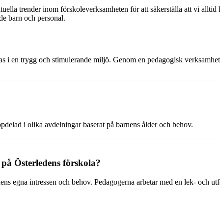
uella trender inom förskoleverksamheten för att säkerställa att vi alltid
åde barn och personal.
ecklas i en trygg och stimulerande miljö. Genom en pedagogisk verksam
uppdelad i olika avdelningar baserat på barnens ålder och behov.
 på Österledens förskola?
ens egna intressen och behov. Pedagogerna arbetar med en lek- och utfo