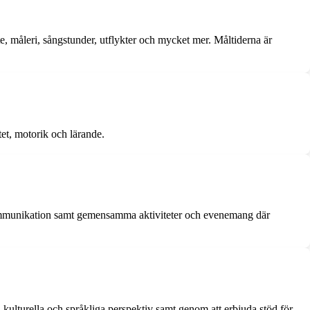
e, måleri, sångstunder, utflykter och mycket mer. Måltiderna är
tet, motorik och lärande.
 kommunikation samt gemensamma aktiviteter och evenemang där
 kulturella och språkliga perspektiv samt genom att erbjuda stöd för