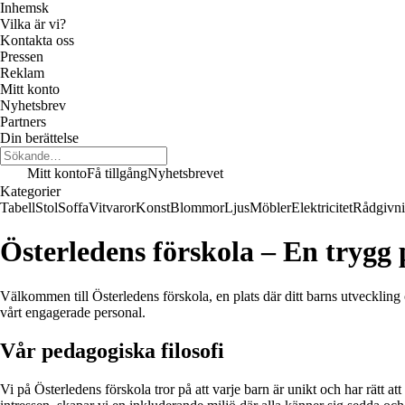
Inhemsk
Vilka är vi?
Kontakta oss
Pressen
Reklam
Mitt konto
Nyhetsbrev
Partners
Din berättelse
Mitt konto
Få tillgång
Nyhetsbrevet
Kategorier
Tabell
Stol
Soffa
Vitvaror
Konst
Blommor
Ljus
Möbler
Elektricitet
Rådgivn
Österledens förskola – En trygg p
Välkommen till Österledens förskola, en plats där ditt barns utveckling
vårt engagerade personal.
Vår pedagogiska filosofi
Vi på Österledens förskola tror på att varje barn är unikt och har rätt 