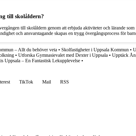
g till skolåldern?
övergången till skolåldern genom att erbjuda aktiviteter och lärande som
ndighet och ansvarstagande skapas en trygg övergångsprocess för barn
ommun – Allt du behöver veta
•
Skolfastigheter i Uppsala Kommun
•
U
olkning
•
Utforska Gymnasievalet med Dexter i Uppsala
•
Upptäck Ång
lis Uppsala – En Fantastisk Lekupplevelse
•
terest
TikTok
Mail
RSS