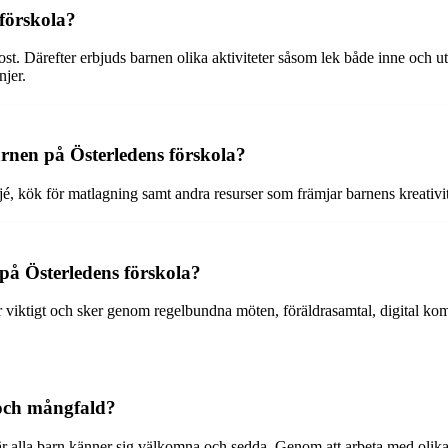
 förskola?
t. Därefter erbjuds barnen olika aktiviteter såsom lek både inne och ut
njer.
 barnen på Österledens förskola?
eljé, kök för matlagning samt andra resurser som främjar barnens kreativi
på Österledens förskola?
 är viktigt och sker genom regelbundna möten, föräldrasamtal, digital
 och mångfald?
där alla barn känner sig välkomna och sedda. Genom att arbeta med olika