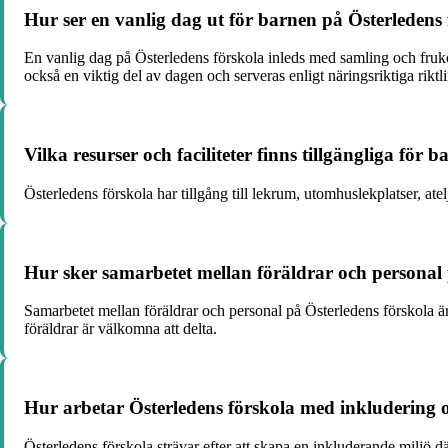
Hur ser en vanlig dag ut för barnen på Österledens
En vanlig dag på Österledens förskola inleds med samling och frukos
också en viktig del av dagen och serveras enligt näringsriktiga riktli
Vilka resurser och faciliteter finns tillgängliga för
Österledens förskola har tillgång till lekrum, utomhuslekplatser, at
Hur sker samarbetet mellan föräldrar och personal 
Samarbetet mellan föräldrar och personal på Österledens förskola
föräldrar är välkomna att delta.
Hur arbetar Österledens förskola med inkludering
Österledens förskola strävar efter att skapa en inkluderande miljö 