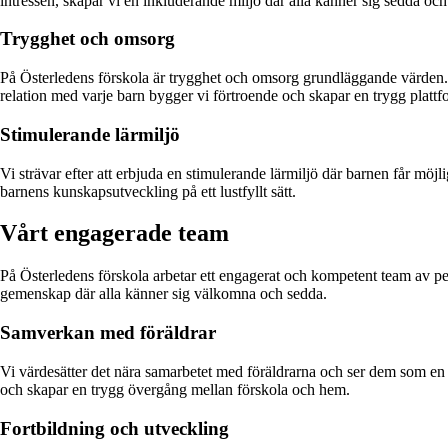
intressen, skapar vi en inkluderande miljö där alla känner sig sedda och
Trygghet och omsorg
På Österledens förskola är trygghet och omsorg grundläggande värden. V
relation med varje barn bygger vi förtroende och skapar en trygg plattf
Stimulerande lärmiljö
Vi strävar efter att erbjuda en stimulerande lärmiljö där barnen får möj
barnens kunskapsutveckling på ett lustfyllt sätt.
Vårt engagerade team
På Österledens förskola arbetar ett engagerat och kompetent team av ped
gemenskap där alla känner sig välkomna och sedda.
Samverkan med föräldrar
Vi värdesätter det nära samarbetet med föräldrarna och ser dem som en
och skapar en trygg övergång mellan förskola och hem.
Fortbildning och utveckling