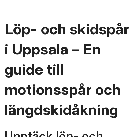
Löp- och skidspår
i Uppsala – En
guide till
motionsspår och
längdskidåkning
Upptäck löp- och