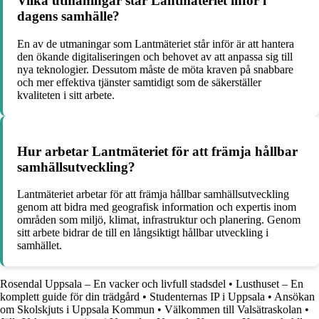
Vilka utmaningar står Lantmäteriet inför i
dagens samhälle?
En av de utmaningar som Lantmäteriet står inför är att hantera
den ökande digitaliseringen och behovet av att anpassa sig till
nya teknologier. Dessutom måste de möta kraven på snabbare
och mer effektiva tjänster samtidigt som de säkerställer
kvaliteten i sitt arbete.
Hur arbetar Lantmäteriet för att främja hållbar
samhällsutveckling?
Lantmäteriet arbetar för att främja hållbar samhällsutveckling
genom att bidra med geografisk information och expertis inom
områden som miljö, klimat, infrastruktur och planering. Genom
sitt arbete bidrar de till en långsiktigt hållbar utveckling i
samhället.
Rosendal Uppsala – En vacker och livfull stadsdel
•
Lusthuset – En
komplett guide för din trädgård
•
Studenternas IP i Uppsala
•
Ansökan
om Skolskjuts i Uppsala Kommun
•
Välkommen till Valsätraskolan
•