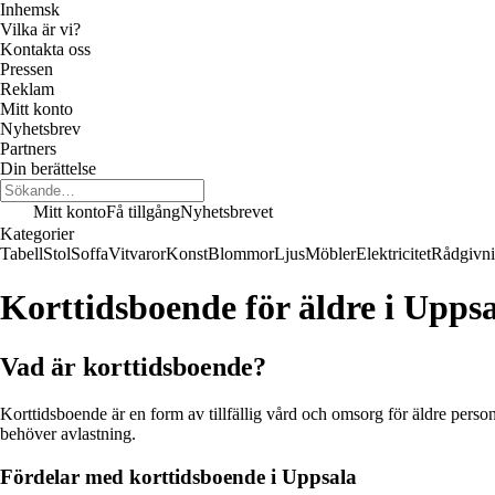
Inhemsk
Vilka är vi?
Kontakta oss
Pressen
Reklam
Mitt konto
Nyhetsbrev
Partners
Din berättelse
Mitt konto
Få tillgång
Nyhetsbrevet
Kategorier
Tabell
Stol
Soffa
Vitvaror
Konst
Blommor
Ljus
Möbler
Elektricitet
Rådgivn
Korttidsboende för äldre i Upps
Vad är korttidsboende?
Korttidsboende är en form av tillfällig vård och omsorg för äldre perso
behöver avlastning.
Fördelar med korttidsboende i Uppsala