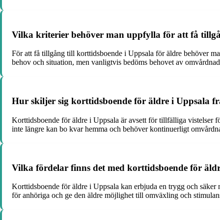
Vilka kriterier behöver man uppfylla för att få tillg
För att få tillgång till korttidsboende i Uppsala för äldre behöve
behov och situation, men vanligtvis bedöms behovet av omvårdnad, 
Hur skiljer sig korttidsboende för äldre i Uppsala
Korttidsboende för äldre i Uppsala är avsett för tillfälliga vistel
inte längre kan bo kvar hemma och behöver kontinuerligt omvårdn
Vilka fördelar finns det med korttidsboende för äl
Korttidsboende för äldre i Uppsala kan erbjuda en trygg och säker mi
för anhöriga och ge den äldre möjlighet till omväxling och stimulan