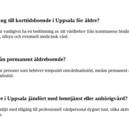
ång till korttidsboende i Uppsala för äldre?
r man vanligtvis ha en bedömning av sitt vårdbehov från kommunens bistå
tillsyn och eventuell medicinsk vård.
 från permanent äldreboende?
ser för personer som behöver temporärt omvårdnadsstöd, medan permanent 
adsstöd.
dre i Uppsala jämfört med hemtjänst eller anhörigvård?
ljö med tillgång till professionell vårdpersonal dygnet runt, olika aktiv
s.