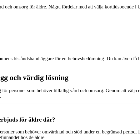
rd och omsorg för äldre. Några fördelar med att välja korttidsboende i 
unens biståndshandläggare för en behovsbedömning. Du kan även få hj
ygg och värdig lösning
 för personer som behöver tillfällig vård och omsorg. Genom att välja et
.
erbjuds för äldre där?
e personer som behöver omvårdnad och stöd under en begränsad period. P
efinnandet hos de äldre.