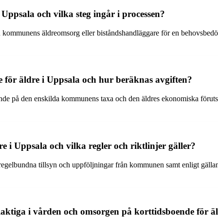
ppsala och vilka steg ingår i processen?
n kommunens äldreomsorg eller biståndshandläggare för en behovsbedömn
 för äldre i Uppsala och hur beräknas avgiften?
ende på den enskilda kommunens taxa och den äldres ekonomiska förutsä
e i Uppsala och vilka regler och riktlinjer gäller?
 regelbundna tillsyn och uppföljningar från kommunen samt enligt gälla
elaktiga i vården och omsorgen på korttidsboende för ä