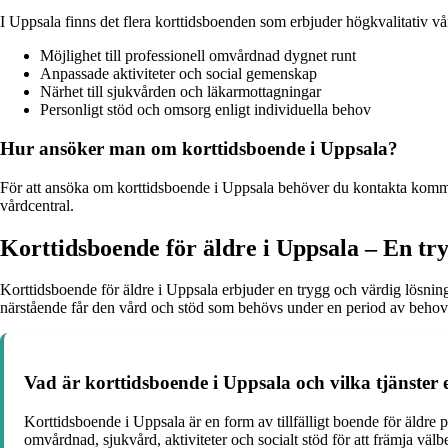
I Uppsala finns det flera korttidsboenden som erbjuder högkvalitativ vå
Möjlighet till professionell omvårdnad dygnet runt
Anpassade aktiviteter och social gemenskap
Närhet till sjukvården och läkarmottagningar
Personligt stöd och omsorg enligt individuella behov
Hur ansöker man om korttidsboende i Uppsala?
För att ansöka om korttidsboende i Uppsala behöver du kontakta komm
vårdcentral.
Korttidsboende för äldre i Uppsala – En tr
Korttidsboende för äldre i Uppsala erbjuder en trygg och värdig lösning
närstående får den vård och stöd som behövs under en period av behov
Vad är korttidsboende i Uppsala och vilka tjänster 
Korttidsboende i Uppsala är en form av tillfälligt boende för äldr
omvårdnad, sjukvård, aktiviteter och socialt stöd för att främja välb