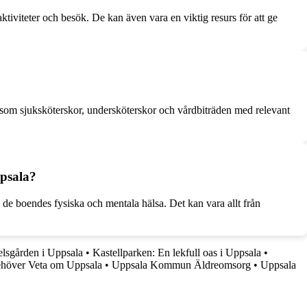
ktiviteter och besök. De kan även vara en viktig resurs för att ge
åsom sjuksköterskor, undersköterskor och vårdbiträden med relevant
ppsala?
a de boendes fysiska och mentala hälsa. Det kan vara allt från
lsgården i Uppsala
•
Kastellparken: En lekfull oas i Uppsala
•
höver Veta om Uppsala
•
Uppsala Kommun Äldreomsorg
•
Uppsala