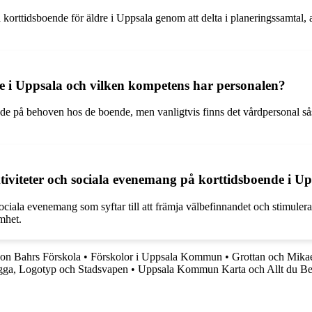
orttidsboende för äldre i Uppsala genom att delta i planeringssamtal, a
e i Uppsala och vilken kompetens har personalen?
de på behoven hos de boende, men vanligtvis finns det vårdpersonal s
 aktiviteter och sociala evenemang på korttidsboende i U
sociala evenemang som syftar till att främja välbefinnandet och stimuler
mhet.
on Bahrs Förskola
•
Förskolor i Uppsala Kommun
•
Grottan och Mikae
a, Logotyp och Stadsvapen
•
Uppsala Kommun Karta och Allt du Be