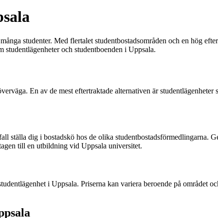
psala
 många studenter. Med flertalet studentbostadsområden och en hög efterf
om studentlägenheter och studentboenden i Uppsala.
överväga. En av de mest eftertraktade alternativen är studentlägenheter s
fall ställa dig i bostadskö hos de olika studentbostadsförmedlingarna. G
agen till en utbildning vid Uppsala universitet.
studentlägenhet i Uppsala. Priserna kan variera beroende på området och
ppsala