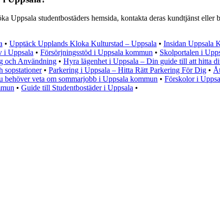
a Uppsala studentbostäders hemsida, kontakta deras kundtjänst eller be
a
•
Upptäck Upplands Kloka Kulturstad – Uppsala
•
Insidan Uppsala 
v i Uppsala
•
Försörjningsstöd i Uppsala kommun
•
Skolportalen i Upp
ng och Användning
•
Hyra lägenhet i Uppsala – Din guide till att hitta 
h sopstationer
•
Parkering i Uppsala – Hitta Rätt Parkering För Dig
•
Åt
du behöver veta om sommarjobb i Uppsala kommun
•
Förskolor i Upp
ommun
•
Guide till Studentbostäder i Uppsala
•