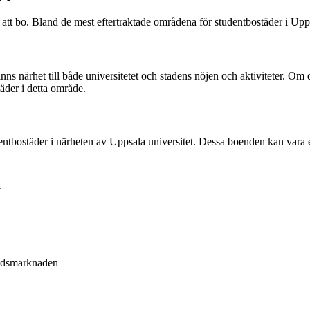
er att bo. Bland de mest eftertraktade områdena för studentbostäder 
finns närhet till både universitetet och stadens nöjen och aktiviteter. O
täder i detta område.
entbostäder i närheten av Uppsala universitet. Dessa boenden kan vara ett 
a
tadsmarknaden