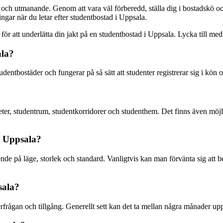
och utmanande. Genom att vara väl förberedd, ställa dig i bostadskö och
ingar när du letar efter studentbostad i Uppsala.
för att underlätta din jakt på en studentbostad i Uppsala. Lycka till me
ala?
ntbostäder och fungerar på så sätt att studenter registrerar sig i kön oc
ter, studentrum, studentkorridorer och studenthem. Det finns även möjli
i Uppsala?
de på läge, storlek och standard. Vanligtvis kan man förvänta sig att 
sala?
rågan och tillgång. Generellt sett kan det ta mellan några månader upp til