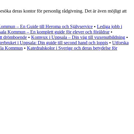
söka deras kontor för personlig rådgivning. Det är även möjligt att
Kommun – En Guide till Heroma och Självservice
•
Lediga jobb i
sala Kommun – En komplett guide för elever och föräldrar
•
ditt drömboende
•
Komvux i Uppsala – Din väg till vuxenutbildning
•
erbruket i Uppsala: Din guide till second hand och loppis
•
Utforska
sala Kommun
•
Katedralskolor i Sverige och deras betydelse för