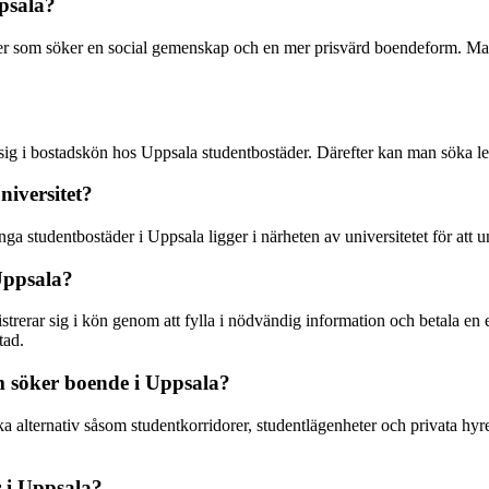
ppsala?
enter som söker en social gemenskap och en mer prisvärd boendeform. Ma
ig i bostadskön hos Uppsala studentbostäder. Därefter kan man söka led
niversitet?
a studentbostäder i Uppsala ligger i närheten av universitetet för att und
 Uppsala?
trerar sig i kön genom att fylla i nödvändig information och betala en e
tad.
om söker boende i Uppsala?
ka alternativ såsom studentkorridorer, studentlägenheter och privata hyr
 i Uppsala?