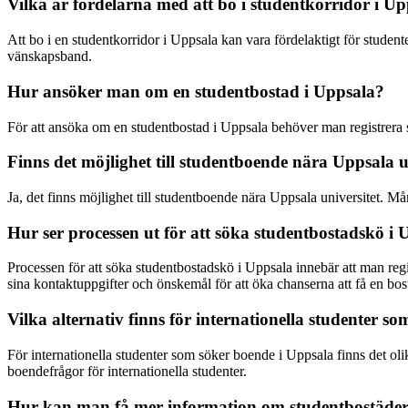
Vilka är fördelarna med att bo i studentkorridor i U
Att bo i en studentkorridor i Uppsala kan vara fördelaktigt för stud
vänskapsband.
Hur ansöker man om en studentbostad i Uppsala?
För att ansöka om en studentbostad i Uppsala behöver man registrera s
Finns det möjlighet till studentboende nära Uppsala u
Ja, det finns möjlighet till studentboende nära Uppsala universitet. Mång
Hur ser processen ut för att söka studentbostadskö i
Processen för att söka studentbostadskö i Uppsala innebär att man regis
sina kontaktuppgifter och önskemål för att öka chanserna att få en bos
Vilka alternativ finns för internationella studenter s
För internationella studenter som söker boende i Uppsala finns det oli
boendefrågor för internationella studenter.
Hur kan man få mer information om studentbostäder