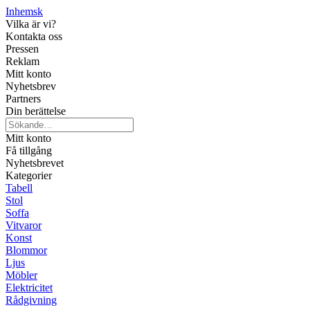
Inhemsk
Vilka är vi?
Kontakta oss
Pressen
Reklam
Mitt konto
Nyhetsbrev
Partners
Din berättelse
Mitt konto
Få tillgång
Nyhetsbrevet
Kategorier
Tabell
Stol
Soffa
Vitvaror
Konst
Blommor
Ljus
Möbler
Elektricitet
Rådgivning