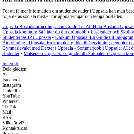
För att få mer information om studentbostäder i Uppsala kan man besök
följa deras sociala medier för uppdateringar och lediga bostäder.
Uppsala Bostadsförmedling: Din Guide Till Att Hitta Bostad i Uppsal
Uppsala kommun: Så hittar du ditt drömjobb
•
Läsårstider och Skollo
Studenternas IP i Uppsala
•
Unikum Uppsala: En Guide till Inloggni
Återvinning i Uppsala: En komplett guide till återvinningscentraler oc
Gymnasievalet med Dexter i Uppsala
•
Sommarjobb i Uppsala: Allt 
studenter
•
Matsedel i Uppsala: En guide till skolmaten i Uppsala k
Inhemsk
Dela glädjen
X
Facebook
Instagram
LinkedIn
YouTube
Pinterest
TikTok
Mail
RSS
Vilka är vi?
Kontakta oss
Pressen