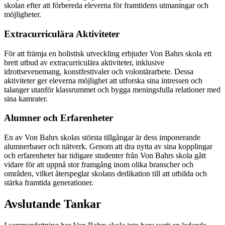
skolan efter att förbereda eleverna för framtidens utmaningar och
möjligheter.
Extracurriculära Aktiviteter
För att främja en holistisk utveckling erbjuder Von Bahrs skola ett
brett utbud av extracurriculära aktiviteter, inklusive
idrottsevenemang, konstfestivaler och volontärarbete. Dessa
aktiviteter ger eleverna möjlighet att utforska sina intressen och
talanger utanför klassrummet och bygga meningsfulla relationer med
sina kamrater.
Alumner och Erfarenheter
En av Von Bahrs skolas största tillgångar är dess imponerande
alumnerbaser och nätverk. Genom att dra nytta av sina kopplingar
och erfarenheter har tidigare studenter från Von Bahrs skola gått
vidare för att uppnå stor framgång inom olika branscher och
områden, vilket återspeglar skolans dedikation till att utbilda och
stärka framtida generationer.
Avslutande Tankar