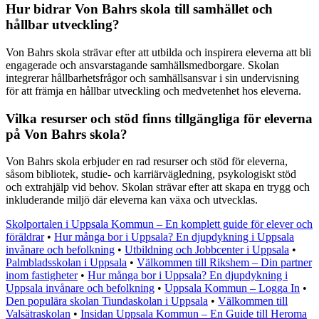
Hur bidrar Von Bahrs skola till samhället och
hållbar utveckling?
Von Bahrs skola strävar efter att utbilda och inspirera eleverna att bli
engagerade och ansvarstagande samhällsmedborgare. Skolan
integrerar hållbarhetsfrågor och samhällsansvar i sin undervisning
för att främja en hållbar utveckling och medvetenhet hos eleverna.
Vilka resurser och stöd finns tillgängliga för eleverna
på Von Bahrs skola?
Von Bahrs skola erbjuder en rad resurser och stöd för eleverna,
såsom bibliotek, studie- och karriärvägledning, psykologiskt stöd
och extrahjälp vid behov. Skolan strävar efter att skapa en trygg och
inkluderande miljö där eleverna kan växa och utvecklas.
Skolportalen i Uppsala Kommun – En komplett guide för elever och
föräldrar
•
Hur många bor i Uppsala? En djupdykning i Uppsala
invånare och befolkning
•
Utbildning och Jobbcenter i Uppsala
•
Palmbladsskolan i Uppsala
•
Välkommen till Rikshem – Din partner
inom fastigheter
•
Hur många bor i Uppsala? En djupdykning i
Uppsala invånare och befolkning
•
Uppsala Kommun – Logga In
•
Den populära skolan Tiundaskolan i Uppsala
•
Välkommen till
Valsätraskolan
•
Insidan Uppsala Kommun – En Guide till Heroma