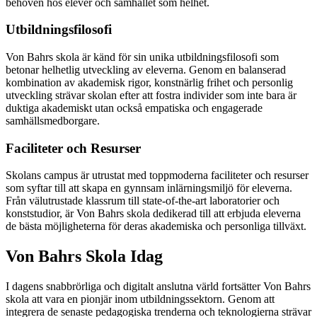
behoven hos elever och samhället som helhet.
Utbildningsfilosofi
Von Bahrs skola är känd för sin unika utbildningsfilosofi som
betonar helhetlig utveckling av eleverna. Genom en balanserad
kombination av akademisk rigor, konstnärlig frihet och personlig
utveckling strävar skolan efter att fostra individer som inte bara är
duktiga akademiskt utan också empatiska och engagerade
samhällsmedborgare.
Faciliteter och Resurser
Skolans campus är utrustat med toppmoderna faciliteter och resurser
som syftar till att skapa en gynnsam inlärningsmiljö för eleverna.
Från välutrustade klassrum till state-of-the-art laboratorier och
konststudior, är Von Bahrs skola dedikerad till att erbjuda eleverna
de bästa möjligheterna för deras akademiska och personliga tillväxt.
Von Bahrs Skola Idag
I dagens snabbrörliga och digitalt anslutna värld fortsätter Von Bahrs
skola att vara en pionjär inom utbildningssektorn. Genom att
integrera de senaste pedagogiska trenderna och teknologierna strävar