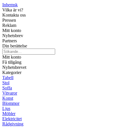
Inhemsk
Vilka är vi?
Kontakta oss
Pressen
Reklam
Mitt konto
Nyhetsbrev
Partners
Din berättelse
Mitt konto
Få tillgång
Nyhetsbrevet
Kategorier
Tabell
Stol
Soffa
Vitvaror
Konst
Blommor
Ljus
Möbler
Elektricitet
Rådgivning