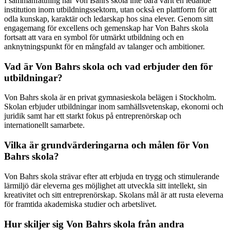
I sammanfattning har Von Bahrs skola inte bara varit en ledande
institution inom utbildningssektorn, utan också en plattform för att
odla kunskap, karaktär och ledarskap hos sina elever. Genom sitt
engagemang för excellens och gemenskap har Von Bahrs skola
fortsatt att vara en symbol för utmärkt utbildning och en
anknytningspunkt för en mångfald av talanger och ambitioner.
Vad är Von Bahrs skola och vad erbjuder den för
utbildningar?
Von Bahrs skola är en privat gymnasieskola belägen i Stockholm.
Skolan erbjuder utbildningar inom samhällsvetenskap, ekonomi och
juridik samt har ett starkt fokus på entreprenörskap och
internationellt samarbete.
Vilka är grundvärderingarna och målen för Von
Bahrs skola?
Von Bahrs skola strävar efter att erbjuda en trygg och stimulerande
lärmiljö där eleverna ges möjlighet att utveckla sitt intellekt, sin
kreativitet och sitt entreprenörskap. Skolans mål är att rusta eleverna
för framtida akademiska studier och arbetslivet.
Hur skiljer sig Von Bahrs skola från andra