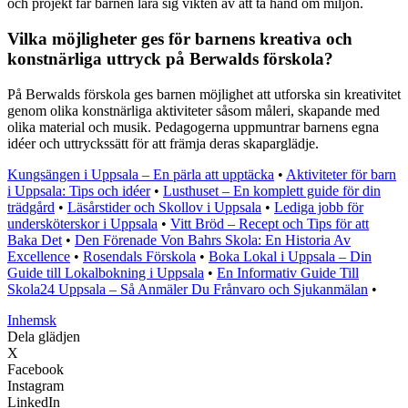
och projekt får barnen lära sig vikten av att ta hand om miljön.
Vilka möjligheter ges för barnens kreativa och
konstnärliga uttryck på Berwalds förskola?
På Berwalds förskola ges barnen möjlighet att utforska sin kreativitet
genom olika konstnärliga aktiviteter såsom måleri, skapande med
olika material och musik. Pedagogerna uppmuntrar barnens egna
idéer och uttryckssätt för att främja deras skaparglädje.
Kungsängen i Uppsala – En pärla att upptäcka
•
Aktiviteter för barn
i Uppsala: Tips och idéer
•
Lusthuset – En komplett guide för din
trädgård
•
Läsårstider och Skollov i Uppsala
•
Lediga jobb för
undersköterskor i Uppsala
•
Vitt Bröd – Recept och Tips för att
Baka Det
•
Den Förenade Von Bahrs Skola: En Historia Av
Excellence
•
Rosendals Förskola
•
Boka Lokal i Uppsala – Din
Guide till Lokalbokning i Uppsala
•
En Informativ Guide Till
Skola24 Uppsala – Så Anmäler Du Frånvaro och Sjukanmälan
•
Inhemsk
Dela glädjen
X
Facebook
Instagram
LinkedIn