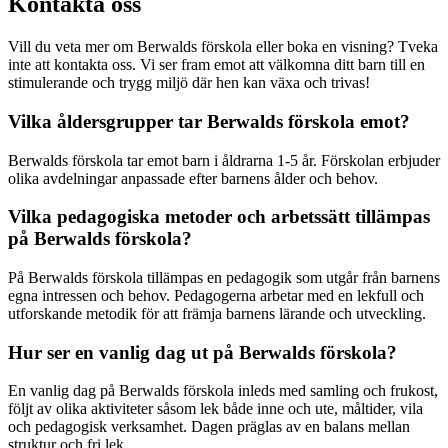
Kontakta oss
Vill du veta mer om Berwalds förskola eller boka en visning? Tveka
inte att kontakta oss. Vi ser fram emot att välkomna ditt barn till en
stimulerande och trygg miljö där hen kan växa och trivas!
Vilka åldersgrupper tar Berwalds förskola emot?
Berwalds förskola tar emot barn i åldrarna 1-5 år. Förskolan erbjuder
olika avdelningar anpassade efter barnens ålder och behov.
Vilka pedagogiska metoder och arbetssätt tillämpas
på Berwalds förskola?
På Berwalds förskola tillämpas en pedagogik som utgår från barnens
egna intressen och behov. Pedagogerna arbetar med en lekfull och
utforskande metodik för att främja barnens lärande och utveckling.
Hur ser en vanlig dag ut på Berwalds förskola?
En vanlig dag på Berwalds förskola inleds med samling och frukost,
följt av olika aktiviteter såsom lek både inne och ute, måltider, vila
och pedagogisk verksamhet. Dagen präglas av en balans mellan
struktur och fri lek.