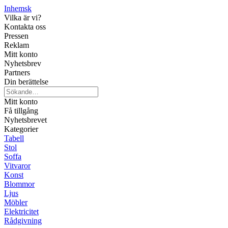
Inhemsk
Vilka är vi?
Kontakta oss
Pressen
Reklam
Mitt konto
Nyhetsbrev
Partners
Din berättelse
Mitt konto
Få tillgång
Nyhetsbrevet
Kategorier
Tabell
Stol
Soffa
Vitvaror
Konst
Blommor
Ljus
Möbler
Elektricitet
Rådgivning