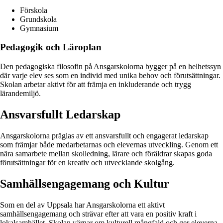
Förskola
Grundskola
Gymnasium
Pedagogik och Läroplan
Den pedagogiska filosofin på Ansgarskolorna bygger på en helhetssyn
där varje elev ses som en individ med unika behov och förutsättningar.
Skolan arbetar aktivt för att främja en inkluderande och trygg
lärandemiljö.
Ansvarsfullt Ledarskap
Ansgarskolorna präglas av ett ansvarsfullt och engagerat ledarskap
som främjar både medarbetarnas och elevernas utveckling. Genom ett
nära samarbete mellan skolledning, lärare och föräldrar skapas goda
förutsättningar för en kreativ och utvecklande skolgång.
Samhällsengagemang och Kultur
Som en del av Uppsala har Ansgarskolorna ett aktivt
samhällsengagemang och strävar efter att vara en positiv kraft i
lokalsamhället. Skolan värnar om kulturell mångfald och ger eleverna