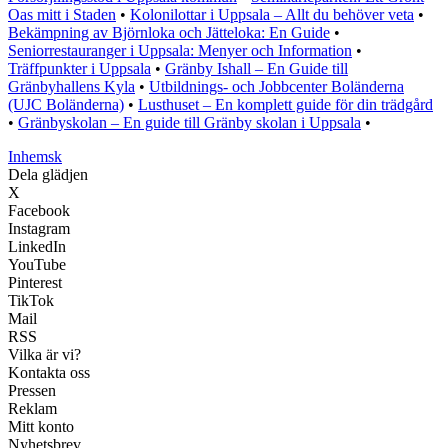
Oas mitt i Staden
•
Kolonilottar i Uppsala – Allt du behöver veta
•
Bekämpning av Björnloka och Jätteloka: En Guide
•
Seniorrestauranger i Uppsala: Menyer och Information
•
Träffpunkter i Uppsala
•
Gränby Ishall – En Guide till
Gränbyhallens Kyla
•
Utbildnings- och Jobbcenter Boländerna
(UJC Boländerna)
•
Lusthuset – En komplett guide för din trädgård
•
Gränbyskolan – En guide till Gränby skolan i Uppsala
•
Inhemsk
Dela glädjen
X
Facebook
Instagram
LinkedIn
YouTube
Pinterest
TikTok
Mail
RSS
Vilka är vi?
Kontakta oss
Pressen
Reklam
Mitt konto
Nyhetsbrev