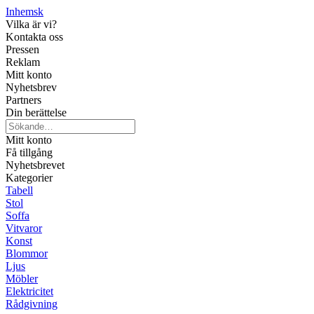
Inhemsk
Vilka är vi?
Kontakta oss
Pressen
Reklam
Mitt konto
Nyhetsbrev
Partners
Din berättelse
Mitt konto
Få tillgång
Nyhetsbrevet
Kategorier
Tabell
Stol
Soffa
Vitvaror
Konst
Blommor
Ljus
Möbler
Elektricitet
Rådgivning