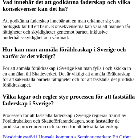
Vad innebär det att godkänna faderskap och vilka
konsekvenser kan det ha?
Att godkänna faderskap innebär att en man erkänner sig vara
biologisk far till ett barn. Konsekvenserna kan vara att mannen får
rättigheter och skyldigheter gentemot barnet, inklusive
underhållsskyldighet och vårdnad.
Hur kan man anmäla föräldraskap i Sverige och
varför är det viktigt?
För att anmäla föräldraskap i Sverige kan man fylla i och skicka in
en anmälan till Skatteverket. Det är viktigt att anmäla föräldraskap
för att säkerställa barnets rättigheter och för att fastställa det juridiska
föräldraskapet.
Vilka lagar och regler styr processen för att fastställa
faderskap i Sverige?
Processen för att fastställa faderskap i Sverige regleras främst av
Föräldrabalken och Skatteförfarandelagen, som fastställer de
juridiska procedurerna och kraven för att bekräfta faderskap.
Försörjningsstöd i Uppsala kommun
•
Seminarieparken: Ett Grönt