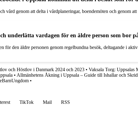
 och vård genom att delta i vårdplaneringar, boendemöten och genom att
och underlätta vardagen för en äldre person som bor 
en för den äldre personen genom regelbundna besök, deltagande i aktiv
tlov och Höstlov i Danmark 2024 och 2023
•
Vaksala Torg: Uppsalas
Uppsala
•
Allmänhetens Åkning i Uppsala – Guide till Ishallar och Skri
l eBarnUngdom
•
terest
TikTok
Mail
RSS