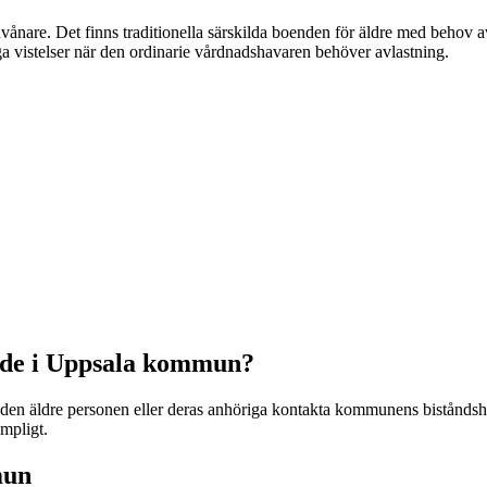
nvånare. Det finns traditionella särskilda boenden för äldre med behov
iga vistelser när den ordinarie vårdnadshavaren behöver avlastning.
nde i Uppsala kommun?
 den äldre personen eller deras anhöriga kontakta kommunens bistånd
mpligt.
mun