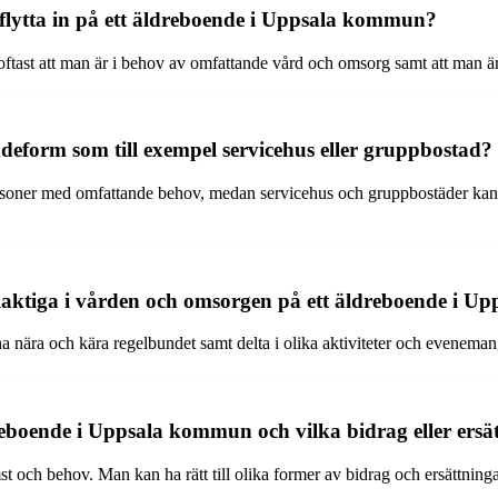
 flytta in på ett äldreboende i Uppsala kommun?
 oftast att man är i behov av omfattande vård och omsorg samt att man
endeform som till exempel servicehus eller gruppbostad?
ersoner med omfattande behov, medan servicehus och gruppbostäder kan
delaktiga i vården och omsorgen på ett äldreboende i
ina nära och kära regelbundet samt delta i olika aktiviteter och evenema
reboende i Uppsala kommun och vilka bidrag eller ersät
t och behov. Man kan ha rätt till olika former av bidrag och ersättnin