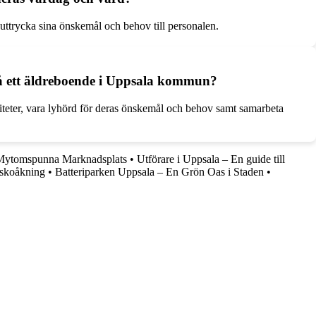
 uttrycka sina önskemål och behov till personalen.
på ett äldreboende i Uppsala kommun?
iteter, vara lyhörd för deras önskemål och behov samt samarbeta
 Mytomspunna Marknadsplats
•
Utförare i Uppsala – En guide till
dskoåkning
•
Batteriparken Uppsala – En Grön Oas i Staden
•