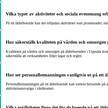
Vilka typer av aktiviteter och sociala evenemang 
På ett äldreboende kan det erbjudas aktiviteter som promenader, mu
Hur säkerställs kvaliteten på vården och omsorgen
Kvaliteten på vården och omsorgen på äldreboenden i Uppsala kom
säkerställa att verksamheten följer lagar och regler.
Hur ser personalbemanningen vanligtvis ut på ett 
Personalbemanningen på ett äldreboende kan variera beroende på ant
aktivitetsansvariga i vårdteamet.
Vilka möjligheter finns det för de boende på ett ä