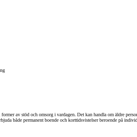
ing
a former av stöd och omsorg i vardagen. Det kan handla om äldre perso
rbjuda både permanent boende och korttidsvistelser beroende på indivi