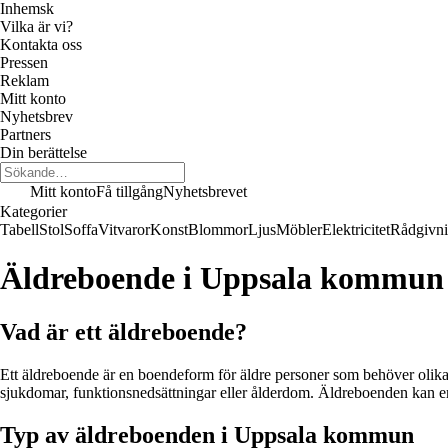
Inhemsk
Vilka är vi?
Kontakta oss
Pressen
Reklam
Mitt konto
Nyhetsbrev
Partners
Din berättelse
Mitt konto
Få tillgång
Nyhetsbrevet
Kategorier
Tabell
Stol
Soffa
Vitvaror
Konst
Blommor
Ljus
Möbler
Elektricitet
Rådgivn
Äldreboende i Uppsala kommun
Vad är ett äldreboende?
Ett äldreboende är en boendeform för äldre personer som behöver olik
sjukdomar, funktionsnedsättningar eller ålderdom. Äldreboenden kan e
Typ av äldreboenden i Uppsala kommun