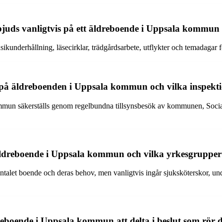
erbjuds vanligtvis på ett äldreboende i Uppsala kommu
sikunderhållning, läsecirklar, trädgårdsarbete, utflykter och temadaga
 på äldreboenden i Uppsala kommun och vilka inspektio
mun säkerställs genom regelbundna tillsynsbesök av kommunen, Socials
äldreboende i Uppsala kommun och vilka yrkesgrupper
alet boende och deras behov, men vanligtvis ingår sjuksköterskor, unde
ldreboende i Uppsala kommun att delta i beslut som rör