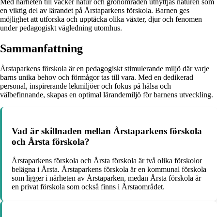
Med närheten till vacker natur och grönområden utnyttjas naturen som
en viktig del av lärandet på Årstaparkens förskola. Barnen ges
möjlighet att utforska och upptäcka olika växter, djur och fenomen
under pedagogiskt vägledning utomhus.
Sammanfattning
Årstaparkens förskola är en pedagogiskt stimulerande miljö där varje
barns unika behov och förmågor tas till vara. Med en dedikerad
personal, inspirerande lekmiljöer och fokus på hälsa och
välbefinnande, skapas en optimal lärandemiljö för barnens utveckling.
Vad är skillnaden mellan Årstaparkens förskola
och Årsta förskola?
Årstaparkens förskola och Årsta förskola är två olika förskolor
belägna i Årsta. Årstaparkens förskola är en kommunal förskola
som ligger i närheten av Årstaparken, medan Årsta förskola är
en privat förskola som också finns i Årstaområdet.