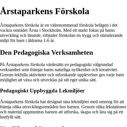
Årstaparkens Förskola
Årstaparkens förskola är en välrenommerad förskola belägen i det
vackra området Årsta i Stockholm. Med ett starkt fokus på barns
utveckling och lärande, erbjuder förskolan en trygg och stimulerande
miljö för barn i åldrarna 1-6 år.
Den Pedagogiska Verksamheten
På Årstaparkens förskola värdesätts en pedagogiskt välgrundad
verksamhet som främjar barns naturliga nyfikenhet och kreativitet.
Genom lekfulla aktiviteter och utforskande upplevelser ges varje barn
möjlighet att växa och utvecklas på sitt eget unika sätt.
Pedagogiskt Uppbyggda Lekmiljöer
Årstaparkens förskola har designat sina lekmiljöer med omsorg för att
främja olika utvecklingsområden hos barnen. Genom olika lekstationer
och material uppmuntras barnen att utforska, skapa och lära sig på ett
lustfyllt sätt.